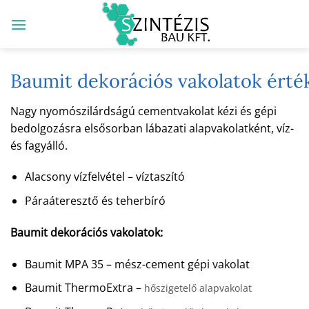
Skip
to
content
Baumit dekorációs vakolatok érték
Nagy nyomószilárdságú cementvakolat kézi és gépi
bedolgozásra elsősorban lábazati alapvakolatként, víz-
és fagyálló.
Alacsony vízfelvétel – víztaszító
Páraáteresztő és teherbíró
Baumit dekorációs vakolatok:
Baumit MPA 35 – mész-cement gépi vakolat
Baumit ThermoExtra –
hőszigetelő alapvakolat