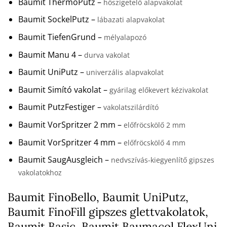
Baumit ThermoPutz –
hőszigetelő alapvakolat
Baumit SockelPutz –
lábazati alapvakolat
Baumit TiefenGrund –
mélyalapozó
Baumit Manu 4 –
durva vakolat
Baumit UniPutz –
univerzális alapvakolat
Baumit Simító vakolat –
gyárilag előkevert kézivakolat
Baumit PutzFestiger –
vakolatszilárdító
Baumit VorSpritzer 2 mm –
előfröcskölő 2 mm
Baumit VorSpritzer 4 mm –
előfröcskölő 4 mm
Baumit SaugAusgleich –
nedvszívás-kiegyenlítő gipszes
vakolatokhoz
Baumit FinoBello, Baumit UniPutz,
Baumit FinoFill gipszes glettvakolatok,
Baumit Basic, Baumit Baumacol FlexUni