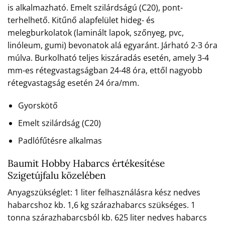
is alkalmazható. Emelt szilárdságú (C20), pont-
terhelhető. Kitűnő alapfelület hideg- és
melegburkolatok (laminált lapok, szőnyeg, pvc,
linóleum, gumi) bevonatok alá egyaránt. Járható 2-3 óra
múlva. Burkolható teljes kiszáradás esetén, amely 3-4
mm-es rétegvastagságban 24-48 óra, ettől nagyobb
rétegvastagság esetén 24 óra/mm.
Gyorskötő
Emelt szilárdság (C20)
Padlófűtésre alkalmas
Baumit Hobby Habarcs értékesítése
Szigetújfalu közelében
Anyagszükséglet: 1 liter felhasználásra kész nedves
habarcshoz kb. 1,6 kg szárazhabarcs szükséges. 1
tonna szárazhabarcsból kb. 625 liter nedves habarcs