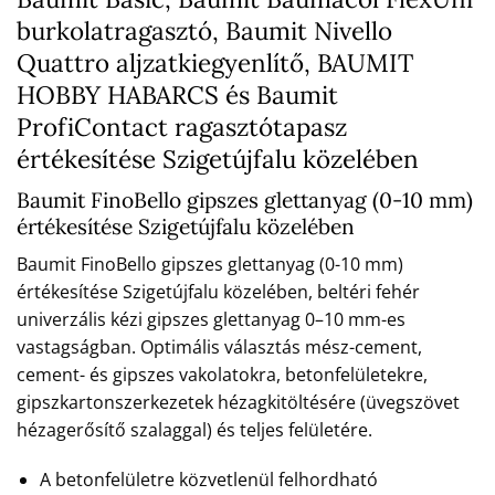
burkolatragasztó, Baumit Nivello
Quattro aljzatkiegyenlítő, BAUMIT
HOBBY HABARCS és Baumit
ProfiContact ragasztótapasz
értékesítése Szigetújfalu közelében
Baumit FinoBello gipszes glettanyag (0-10 mm)
értékesítése Szigetújfalu közelében
Baumit FinoBello gipszes glettanyag (0-10 mm)
értékesítése Szigetújfalu közelében, beltéri fehér
univerzális kézi gipszes glettanyag 0–10 mm-es
vastagságban. Optimális választás mész-cement,
cement- és gipszes vakolatokra, betonfelületekre,
gipszkartonszerkezetek hézagkitöltésére (üvegszövet
hézagerősítő szalaggal) és teljes felületére.
A betonfelületre közvetlenül felhordható