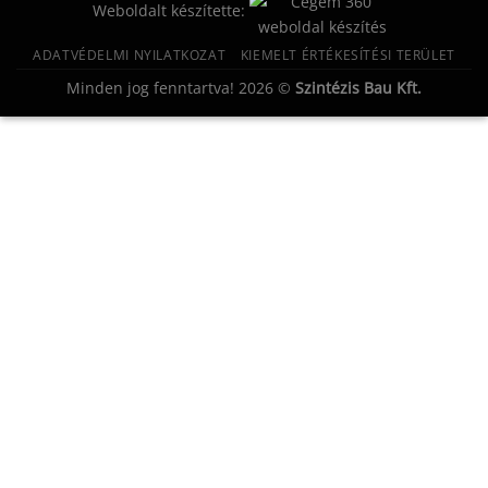
Weboldalt készítette:
ADATVÉDELMI NYILATKOZAT
KIEMELT ÉRTÉKESÍTÉSI TERÜLET
Minden jog fenntartva! 2026 ©
Szintézis Bau Kft.