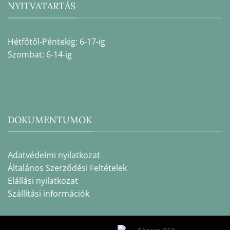
NYITVATARTÁS
Hétfőtől-Péntekig: 6-17-ig
Szombat: 6-14-ig
DOKUMENTUMOK
Adatvédelmi nyilatkozat
Általános Szerződési Feltételek
Elállási nyilatkozat
Szállítási információk