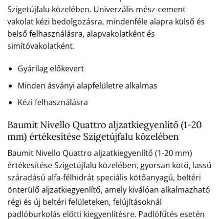
Szigetújfalu közelében. Univerzális mész-cement
vakolat kézi bedolgozásra, mindenféle alapra külső és
belső felhasználásra, alapvakolatként és
simítóvakolatként.
Gyárilag előkevert
Minden ásványi alapfelületre alkalmas
Kézi felhasználásra
Baumit Nivello Quattro aljzatkiegyenlítő (1-20
mm) értékesítése Szigetújfalu közelében
Baumit Nivello Quattro aljzatkiegyenlítő (1-20 mm)
értékesítése Szigetújfalu közelében, gyorsan kötő, lassú
száradású alfa-félhidrát speciális kötőanyagú, beltéri
önterülő aljzatkiegyenlítő, amely kiválóan alkalmazható
régi és új beltéri felületeken, felújításoknál
padlóburkolás előtti kiegyenlítésre. Padlófűtés esetén