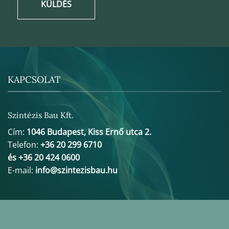
KÜLDÉS
KAPCSOLAT
Szintézis Bau Kft.
Cím:
1046 Budapest, Kiss Ernő utca 2.
Telefon:
+36 20 299 6710
és +36 20 424 0600
E-mail:
info@szintezisbau.hu