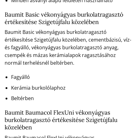
Minden ásványi alapú felületen használható
Baumit Basic vékonyágyas burkolatragasztó
értékesítése Szigetújfalu közelében
Baumit Basic vékonyágyas burkolatragasztó
értékesítése Szigetújfalu közelében, cementbázisú, víz-
és fagyálló, vékonyágyas burkolatragasztó anyag,
csempék és mázas kerámialapok ragasztásához
normál terhelésnél beltérben.
Fagyálló
Kerámia burkolólaphoz
Beltérben
Baumit Baumacol FlexUni vékonyágyas
burkolatragasztó értékesítése Szigetújfalu
közelében
Baumit Baumacol FlexUni vékonyágyas