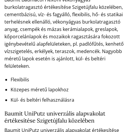
burkolatragasztó értékesítése Szigetújfalu közelében,
cementbázisú, víz- és fagyálló, flexibilis, hő- és statikai
terhelésnek ellenálló, vékonyágyas burkolatragasztó
anyag, csempék és mázas kerámialapok, greslapok,
kőporcelánlapok és mozaikok ragasztására fokozott
igénybevételű alapfelületeken, pl. padlófűtés, kenhető
vízszigetelés, erkélyek, teraszok, medencék. Nagyobb
méretű lapok esetén is ajánlott, kül- és beltéri
felületeken.
Flexibilis
Közepes méretű lapokhoz
Kül- és beltéri felhasználásra
Baumit UniPutz univerzális alapvakolat
értékesítése Szigetújfalu közelében
Baumit UniPutz univerzális alapvakolat értékesítése