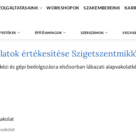
ZOLGÁLTATÁSAINK
WORKSHOPOK
SZAKEMBEREINK
KARR
FESTÉKEK
ÉPÍTŐANYAGOK
SZERSZÁMOK
VEGYIÁ
latok értékesítése Szigetszentmikl
i és gépi bedolgozásra elsősorban lábazati alapvakolatként
akolat
pvakolat