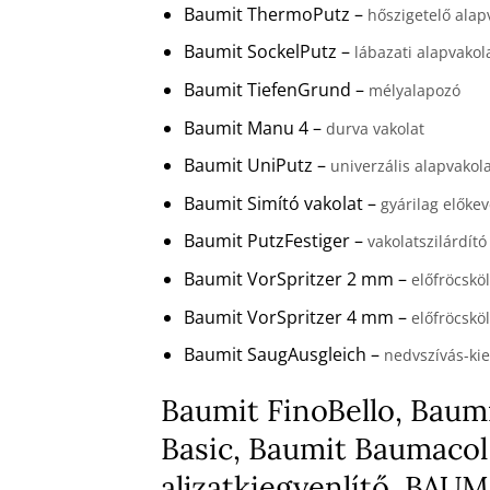
Baumit ThermoPutz –
hőszigetelő alap
Baumit SockelPutz –
lábazati alapvakol
Baumit TiefenGrund –
mélyalapozó
Baumit Manu 4 –
durva vakolat
Baumit UniPutz –
univerzális alapvakol
Baumit Simító vakolat –
gyárilag előkev
Baumit PutzFestiger –
vakolatszilárdító
Baumit VorSpritzer 2 mm –
előfröcskö
Baumit VorSpritzer 4 mm –
előfröcskö
Baumit SaugAusgleich –
nedvszívás-kie
Baumit FinoBello, Baumi
Basic, Baumit Baumacol
aljzatkiegyenlítő, BA