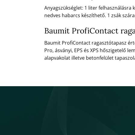
Anyagszükséglet: 1 liter felhasználásra
nedves habarcs készíthető. 1 zsák szára
Baumit ProfiContact raga
Baumit ProfiContact ragasztótapasz ért
Pro, ásványi, EPS és XPS hőszigetelő l
alapvakolat illetve betonfelület tapaszol