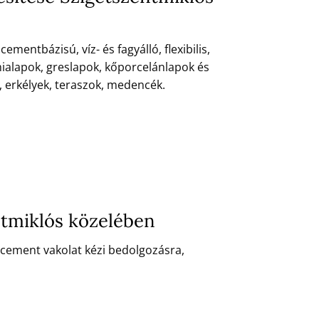
ntbázisú, víz- és fagyálló, flexibilis,
mialapok, greslapok, kőporcelánlapok és
, erkélyek, teraszok, medencék.
ntmiklós közelében
-cement vakolat kézi bedolgozásra,