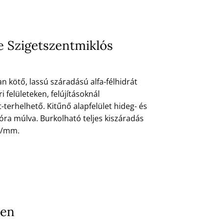
se Szigetszentmiklós
n kötő, lassú száradású alfa-félhidrát
i felületeken, felújításoknál
-terhelhető. Kitűnő alapfelület hideg- és
óra múlva. Burkolható teljes kiszáradás
ra/mm.
ben