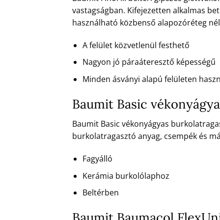
vastagságban. Kifejezetten alkalmas bet
használható közbenső alapozóréteg nél
A felület közvetlenül festhető
Nagyon jó páraáteresztő képességű
Minden ásványi alapú felületen hasz
Baumit Basic vékonyágyas
Baumit Basic vékonyágyas burkolatragas
burkolatragasztó anyag, csempék és má
Fagyálló
Kerámia burkolólaphoz
Beltérben
Baumit Baumacol FlexUni