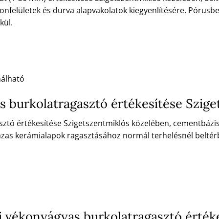
onfelületek és durva alapvakolatok kiegyenlítésére. Pórusb
kül.
nálható
 burkolatragasztó értékesítése Szig
ztó értékesítése Szigetszentmiklós közelében, cementbázisú
zas kerámialapok ragasztásához normál terhelésnél beltér
 vékonyágyas burkolatragasztó értéke