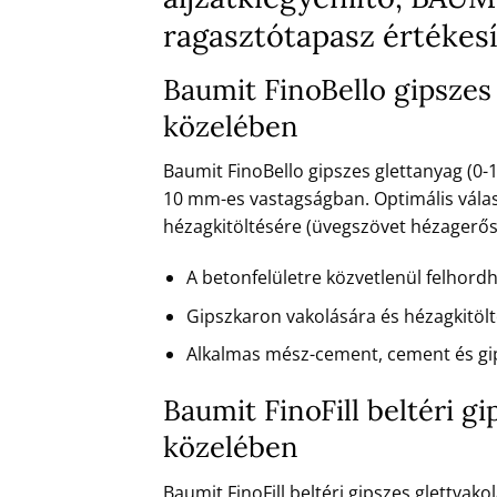
ragasztótapasz értékes
Baumit FinoBello gipszes
közelében
Baumit FinoBello gipszes glettanyag (0-1
10 mm-es vastagságban. Optimális válas
hézagkitöltésére (üvegszövet hézagerősít
A betonfelületre közvetlenül felhord
Gipszkaron vakolására és hézagkitöl
Alkalmas mész-cement, cement és gi
Baumit FinoFill beltéri g
közelében
Baumit FinoFill beltéri gipszes glettvak