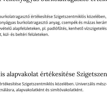
kolatragasztó értékesítése Szigetszentmiklós közelében, ceme
 vékonyágyas burkolatragasztó anyag, csempék és mázas kerá
ételű alapfelületeken, pl. padlófűtés, kenhető vízszigetelés
kül- és beltéri felületeken.
is alapvakolat értékesítése Szigetsze
értékesítése Szigetszentmiklós közelében. Univerzális mész
ználásra, alapvakolatként és simítóvakolatként.