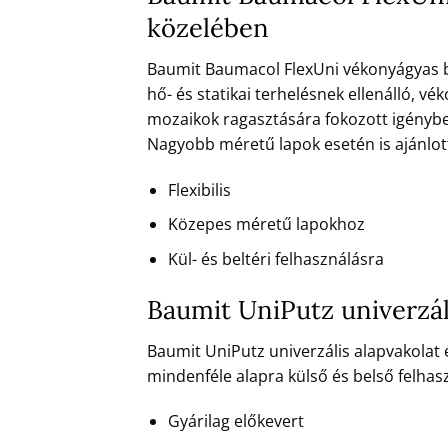
közelében
Baumit Baumacol FlexUni vékonyágyas bur
hő- és statikai terhelésnek ellenálló,
mozaikok ragasztására fokozott igénybev
Nagyobb méretű lapok esetén is ajánlott, 
Flexibilis
Közepes méretű lapokhoz
Kül- és beltéri felhasználásra
Baumit UniPutz univerzál
Baumit UniPutz univerzális alapvakolat 
mindenféle alapra külső és belső felhas
Gyárilag előkevert