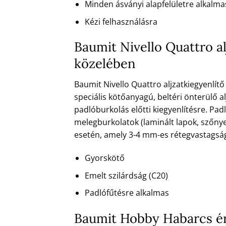
Minden ásványi alapfelületre alkalma
Kézi felhasználásra
Baumit Nivello Quattro a
közelében
Baumit Nivello Quattro aljzatkiegyenlítő
speciális kötőanyagú, beltéri önterülő al
padlóburkolás előtti kiegyenlítésre. Pad
melegburkolatok (laminált lapok, szőnye
esetén, amely 3-4 mm-es rétegvastagsá
Gyorskötő
Emelt szilárdság (C20)
Padlófűtésre alkalmas
Baumit Hobby Habarcs ér