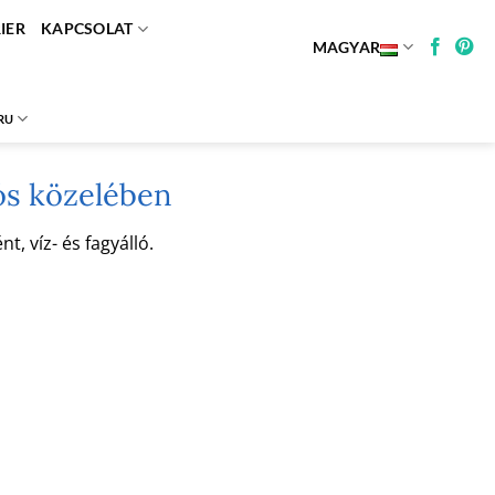
IER
KAPCSOLAT
MAGYAR
RU
ós közelében
, víz- és fagyálló.