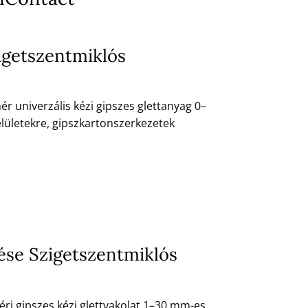
igetszentmiklós
ér univerzális kézi gipszes glettanyag 0–
lületekre, gipszkartonszerkezetek
tése Szigetszentmiklós
téri gipszes kézi glettvakolat 1–30 mm-es