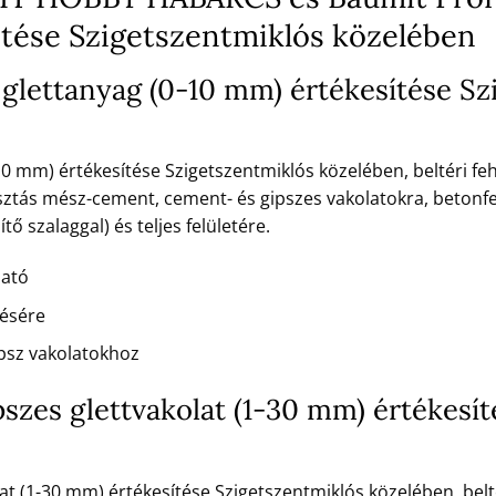
ítése Szigetszentmiklós közelében
 glettanyag (0-10 mm) értékesítése Sz
0 mm) értékesítése Szigetszentmiklós közelében, beltéri feh
ztás mész-cement, cement- és gipszes vakolatokra, betonfe
ő szalaggal) és teljes felületére.
ható
tésére
psz vakolatokhoz
ipszes glettvakolat (1-30 mm) értékesí
olat (1-30 mm) értékesítése Szigetszentmiklós közelében, bel