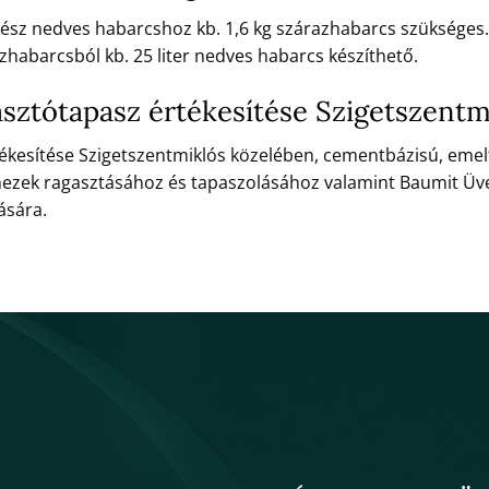
 kész nedves habarcshoz kb. 1,6 kg szárazhabarcs szükséges.
zhabarcsból kb. 25 liter nedves habarcs készíthető.
sztótapasz értékesítése Szigetszentm
ékesítése Szigetszentmiklós közelében, cementbázisú, eme
emezek ragasztásához és tapaszolásához valamint Baumit Ü
ására.