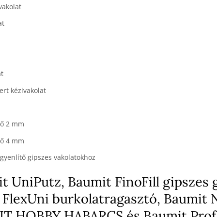
vakolat
at
at
ert kézivakolat
lő 2 mm
lő 4 mm
gyenlítő gipszes vakolatokhoz
t UniPutz, Baumit FinoFill gipszes 
 FlexUni burkolatragasztó, Baumit 
UMIT HOBBY HABARCS és Baumit Prof