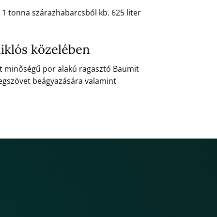
 1 tonna szárazhabarcsból kb. 625 liter
iklós közelében
lt minőségű por alakú ragasztó Baumit
vegszövet beágyazására valamint