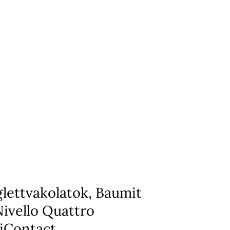
glettvakolatok, Baumit
Nivello Quattro
iContact