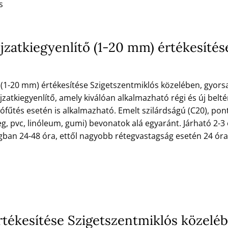
s
ljzatkiegyenlítő (1-20 mm) értékesíté
 (1-20 mm) értékesítése Szigetszentmiklós közelében, gyorsa
jzatkiegyenlítő, amely kiválóan alkalmazható régi és új beltér
lófűtés esetén is alkalmazható. Emelt szilárdságú (C20), pont
g, pvc, linóleum, gumi) bevonatok alá egyaránt. Járható 2-3 
gban 24-48 óra, ettől nagyobb rétegvastagság esetén 24 ó
tékesítése Szigetszentmiklós közelé