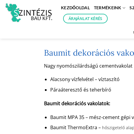
Skip
KEZDŐOLDAL
TERMÉKEINK
S
to
content
ÁRAJÁNLAT KÉRÉS
Baumit dekorációs vako
Nagy nyomószilárdságú cementvakolat kéz
Alacsony vízfelvétel – víztaszító
Páraáteresztő és teherbíró
Baumit dekorációs vakolatok:
Baumit MPA 35 – mész-cement gépi v
Baumit ThermoExtra –
hőszigetelő ala