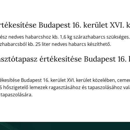
ékesítése Budapest 16. kerület XVI. 
 kész nedves habarcshoz kb. 1,6 kg szárazhabarcs szükséges.
zhabarcsból kb. 25 liter nedves habarcs készíthető.
sztótapasz értékesítése Budapest 16. k
ékesítése Budapest 16. kerület XVI. kerület közelében, cem
XPS hőszigetelő lemezek ragasztásához és tapaszolásához v
t tapaszolására.