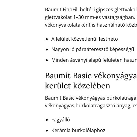
Baumit FinoFill beltéri gipszes glettvako
glettvakolat 1–30 mm-es vastagságban. K
vékonyvakolataként is használható közb
A felület közvetlenül festhető
Nagyon jó páraáteresztő képességű
Minden ásványi alapú felületen hasz
Baumit Basic vékonyágyas
kerület közelében
Baumit Basic vékonyágyas burkolatragasz
vékonyágyas burkolatragasztó anyag, c
Fagyálló
Kerámia burkolólaphoz