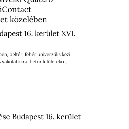
iContact
let közelében
apest 16. kerület XVI.
n, beltéri fehér univerzális kézi
vakolatokra, betonfelületekre,
tése Budapest 16. kerület