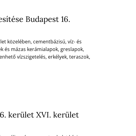
sítése Budapest 16.
et közelében, cementbázisú, víz- és
mpék és mázas kerámialapok, greslapok,
nhető vízszigetelés, erkélyek, teraszok,
. kerület XVI. kerület