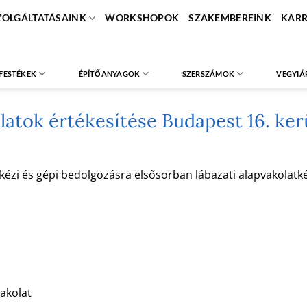
ZOLGÁLTATÁSAINK
WORKSHOPOK
SZAKEMBEREINK
KARR
FESTÉKEK
ÉPÍTŐANYAGOK
SZERSZÁMOK
VEGYIÁ
atok értékesítése Budapest 16. kerü
i és gépi bedolgozásra elsősorban lábazati alapvakolatként
akolat