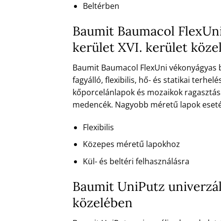
Beltérben
Baumit Baumacol FlexUni
kerület XVI. kerület köz
Baumit Baumacol FlexUni vékonyágyas bur
fagyálló, flexibilis, hő- és statikai te
kőporcelánlapok és mozaikok ragasztásár
medencék. Nagyobb méretű lapok esetén is
Flexibilis
Közepes méretű lapokhoz
Kül- és beltéri felhasználásra
Baumit UniPutz univerzáli
közelében