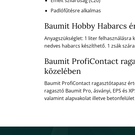
Emelt szilárdság (C20)
Padlófűtésre alkalmas
Baumit Hobby Habarcs ért
Anyagszükséglet: 1 liter felhasználásra
nedves habarcs készíthető. 1 zsák szára
Baumit ProfiContact raga
közelében
Baumit ProfiContact ragasztótapasz ért
ragasztó Baumit Pro, ásványi, EPS és 
valamint alapvakolat illetve betonfelüle