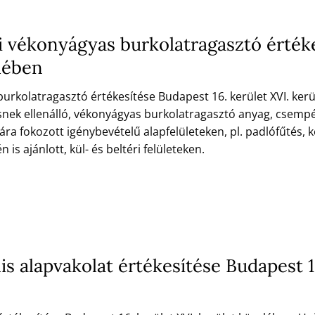
 vékonyágyas burkolatragasztó értéke
elében
kolatragasztó értékesítése Budapest 16. kerület XVI. kerül
rhelésnek ellenálló, vékonyágyas burkolatragasztó anyag, cse
a fokozott igénybevételű alapfelületeken, pl. padlófűtés, ke
 ajánlott, kül- és beltéri felületeken.
s alapvakolat értékesítése Budapest 16