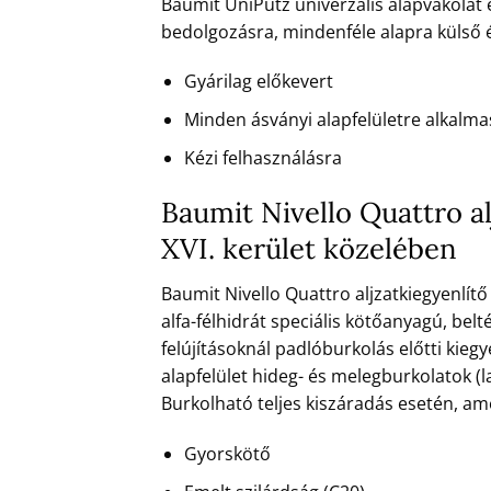
Baumit UniPutz univerzális alapvakolat 
bedolgozásra, mindenféle alapra külső é
Gyárilag előkevert
Minden ásványi alapfelületre alkalma
Kézi felhasználásra
Baumit Nivello Quattro al
XVI. kerület közelében
Baumit Nivello Quattro aljzatkiegyenlítő
alfa-félhidrát speciális kötőanyagú, belt
felújításoknál padlóburkolás előtti kieg
alapfelület hideg- és melegburkolatok (l
Burkolható teljes kiszáradás esetén, a
Gyorskötő