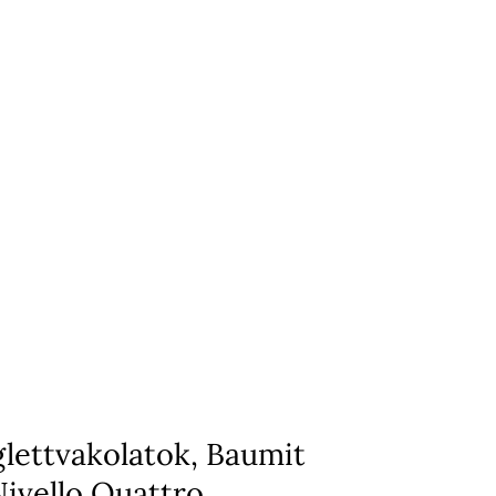
glettvakolatok, Baumit
Nivello Quattro