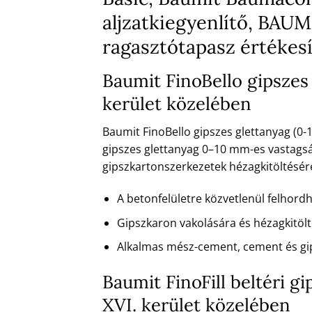
aljzatkiegyenlítő, BA
ragasztótapasz értékesí
Baumit FinoBello gipszes 
kerület közelében
Baumit FinoBello gipszes glettanyag (0-1
gipszes glettanyag 0–10 mm-es vastagsá
gipszkartonszerkezetek hézagkitöltésére 
A betonfelületre közvetlenül felhord
Gipszkaron vakolására és hézagkitöl
Alkalmas mész-cement, cement és gi
Baumit FinoFill beltéri g
XVI. kerület közelében