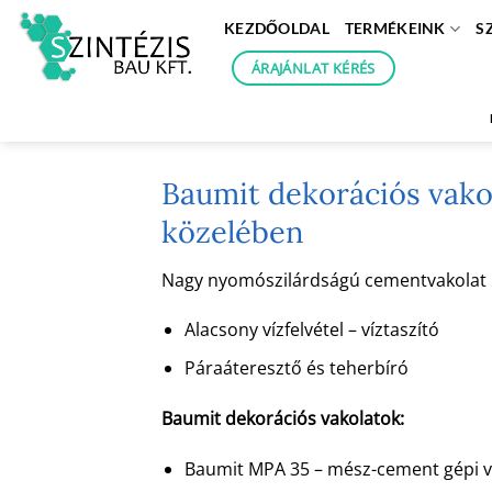
Skip
KEZDŐOLDAL
TERMÉKEINK
S
to
content
ÁRAJÁNLAT KÉRÉS
Baumit dekorációs vakol
közelében
Nagy nyomószilárdságú cementvakolat kéz
Alacsony vízfelvétel – víztaszító
Páraáteresztő és teherbíró
Baumit dekorációs vakolatok:
Baumit MPA 35 – mész-cement gépi v