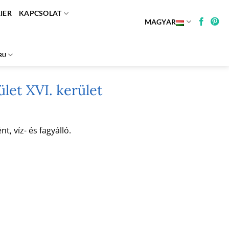
IER
KAPCSOLAT
MAGYAR
RU
let XVI. kerület
, víz- és fagyálló.