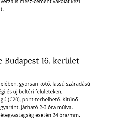
iverzális mész-cement vakolat kézi
t.
e Budapest 16. kerület
özelében, gyorsan kötő, lassú száradású
i és új beltéri felületeken,
ágú (C20), pont-terhelhető. Kitűnő
egyaránt. Járható 2-3 óra múlva.
 rétegvastagság esetén 24 óra/mm.