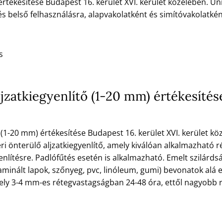
értékesítése Budapest 16. kerület XVI. kerület közelében. Un
s belső felhasználásra, alapvakolatként és simítóvakolatkén
s
jzatkiegyenlítő (1-20 mm) értékesítés
 (1-20 mm) értékesítése Budapest 16. kerület XVI. kerület k
éri önterülő aljzatkiegyenlítő, amely kiválóan alkalmazható rég
yenlítésre. Padlófűtés esetén is alkalmazható. Emelt szilárds
aminált lapok, szőnyeg, pvc, linóleum, gumi) bevonatok alá 
mely 3-4 mm-es rétegvastagságban 24-48 óra, ettől nagyobb