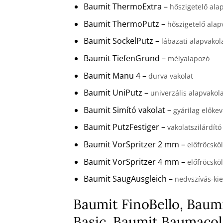
Baumit ThermoExtra –
hőszigetelő ala
Baumit ThermoPutz –
hőszigetelő alap
Baumit SockelPutz –
lábazati alapvakol
Baumit TiefenGrund –
mélyalapozó
Baumit Manu 4 –
durva vakolat
Baumit UniPutz –
univerzális alapvakol
Baumit Simító vakolat –
gyárilag előkev
Baumit PutzFestiger –
vakolatszilárdító
Baumit VorSpritzer 2 mm –
előfröcskö
Baumit VorSpritzer 4 mm –
előfröcskö
Baumit SaugAusgleich –
nedvszívás-kie
Baumit FinoBello, Baumi
Basic, Baumit Baumacol