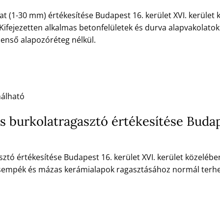
lat (1-30 mm) értékesítése Budapest 16. kerület XVI. kerület 
ifejezetten alkalmas betonfelületek és durva alapvakolatok
enső alapozóréteg nélkül.
nálható
 burkolatragasztó értékesítése Budape
tó értékesítése Budapest 16. kerület XVI. kerület közelében,
sempék és mázas kerámialapok ragasztásához normál terhe