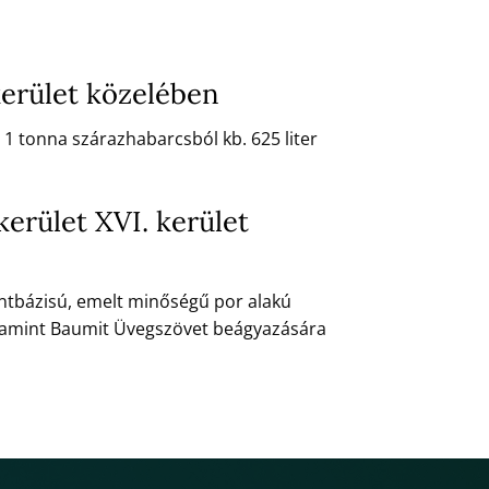
kerület közelében
 1 tonna szárazhabarcsból kb. 625 liter
erület XVI. kerület
entbázisú, emelt minőségű por alakú
alamint Baumit Üvegszövet beágyazására