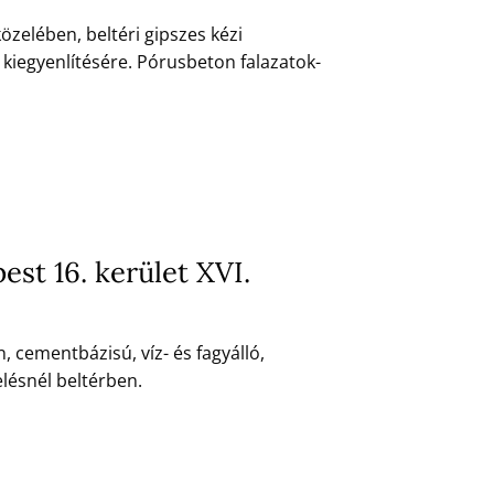
közelében, beltéri gipszes kézi
 kiegyenlítésére. Pórusbeton falazatok-
st 16. kerület XVI.
 cementbázisú, víz- és fagyálló,
lésnél beltérben.