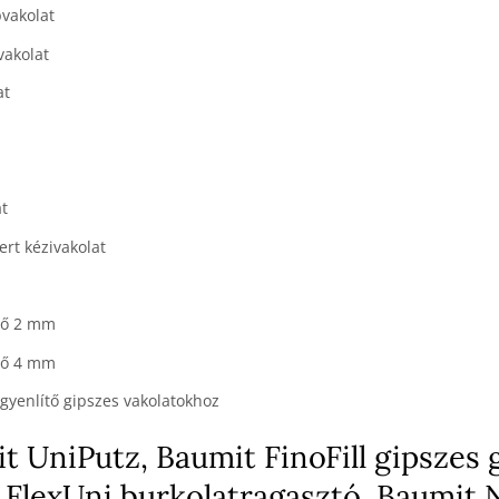
pvakolat
vakolat
at
at
ert kézivakolat
lő 2 mm
lő 4 mm
gyenlítő gipszes vakolatokhoz
t UniPutz, Baumit FinoFill gipszes 
 FlexUni burkolatragasztó, Baumit 