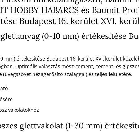
UMIT HOBBY HABARCS és Baumit Prof
tése Budapest 16. kerület XVI. kerü
glettanyag (0-10 mm) értékesítése Bud
0 mm) értékesítése Budapest 16. kerület XVI. kerület közelébe
gban. Optimális választás mész-cement, cement- és gipszes 
(üvegszövet hézagerősítő szalaggal) és teljes felületére.
ható
tésére
psz vakolatokhoz
ipszes glettvakolat (1-30 mm) értékesí