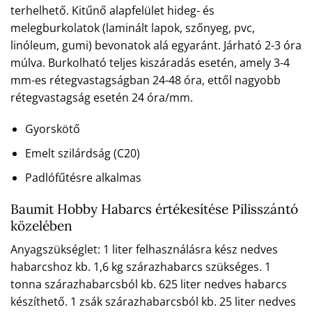
terhelhető. Kitűnő alapfelület hideg- és
melegburkolatok (laminált lapok, szőnyeg, pvc,
linóleum, gumi) bevonatok alá egyaránt. Járható 2-3 óra
múlva. Burkolható teljes kiszáradás esetén, amely 3-4
mm-es rétegvastagságban 24-48 óra, ettől nagyobb
rétegvastagság esetén 24 óra/mm.
Gyorskötő
Emelt szilárdság (C20)
Padlófűtésre alkalmas
Baumit Hobby Habarcs értékesítése Pilisszántó
közelében
Anyagszükséglet: 1 liter felhasználásra kész nedves
habarcshoz kb. 1,6 kg szárazhabarcs szükséges. 1
tonna szárazhabarcsból kb. 625 liter nedves habarcs
készíthető. 1 zsák szárazhabarcsból kb. 25 liter nedves