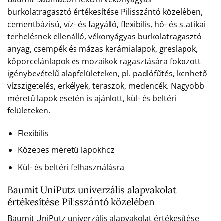
burkolatragasztó értékesítése Pilisszántó közelében,
cementbázisú, víz- és fagyálló, flexibilis, hő- és statikai
terhelésnek ellenálló, vékonyágyas burkolatragasztó
anyag, csempék és mázas kerámialapok, greslapok,
kőporcelánlapok és mozaikok ragasztására fokozott
igénybevételű alapfelületeken, pl. padlófűtés, kenhető
vízszigetelés, erkélyek, teraszok, medencék. Nagyobb
méretű lapok esetén is ajánlott, kül- és beltéri
felületeken.
Flexibilis
Közepes méretű lapokhoz
Kül- és beltéri felhasználásra
Baumit UniPutz univerzális alapvakolat
értékesítése Pilisszántó közelében
Baumit UniPutz univerzális alapvakolat értékesítése