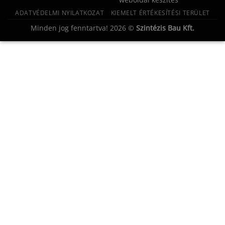
ADATVÉDELMI NYILATKOZAT
KIEMELT ÉRTÉKESÍTÉSI TERÜLET
Minden jog fenntartva! 2026 ©
Szintézis Bau Kft.