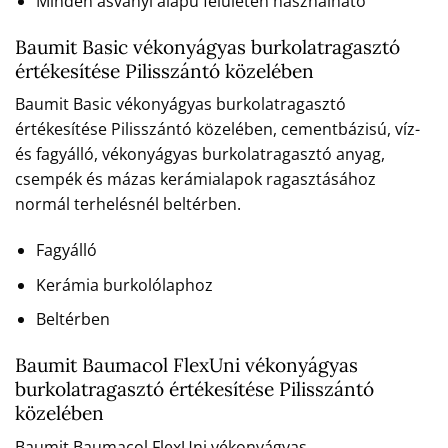
Minden ásványi alapú felületen használható
Baumit Basic vékonyágyas burkolatragasztó
értékesítése Pilisszántó közelében
Baumit Basic vékonyágyas burkolatragasztó
értékesítése Pilisszántó közelében, cementbázisú, víz-
és fagyálló, vékonyágyas burkolatragasztó anyag,
csempék és mázas kerámialapok ragasztásához
normál terhelésnél beltérben.
Fagyálló
Kerámia burkolólaphoz
Beltérben
Baumit Baumacol FlexUni vékonyágyas
burkolatragasztó értékesítése Pilisszántó
közelében
Baumit Baumacol FlexUni vékonyágyas