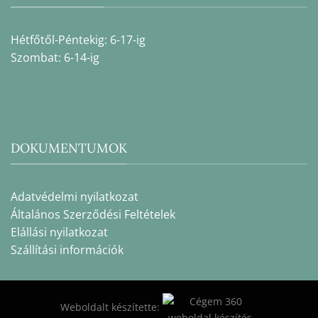
Hétfőtől-Péntekig: 6-17-ig
Szombat: 6-14-ig
DOKUMENTUMOK
Adatvédelmi nyilatkozat
Általános Szerződési Feltételek
Elállási nyilatkozat
Szállítási információk
Weboldalt készítette: