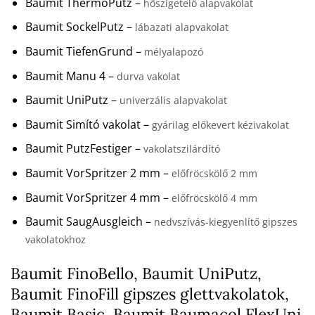
Baumit ThermoPutz –
hőszigetelő alapvakolat
Baumit SockelPutz –
lábazati alapvakolat
Baumit TiefenGrund –
mélyalapozó
Baumit Manu 4 –
durva vakolat
Baumit UniPutz –
univerzális alapvakolat
Baumit Simító vakolat –
gyárilag előkevert kézivakolat
Baumit PutzFestiger –
vakolatszilárdító
Baumit VorSpritzer 2 mm –
előfröcskölő 2 mm
Baumit VorSpritzer 4 mm –
előfröcskölő 4 mm
Baumit SaugAusgleich –
nedvszívás-kiegyenlítő gipszes
vakolatokhoz
Baumit FinoBello, Baumit UniPutz,
Baumit FinoFill gipszes glettvakolatok,
Baumit Basic, Baumit Baumacol FlexUni