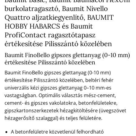
burkolatragasztó, Baumit Nivello
Quattro aljzatkiegyenlítő, BAUMIT
HOBBY HABARCS és Baumit
ProfiContact ragasztótapasz
értékesítése Pilisszántó közelében
Baumit FinoBello gipszes glettanyag (0-10 mm)
értékesítése Pilisszántó közelében
Baumit FinoBello gipszes glettanyag (0-10 mm)
értékesítése Pilisszántó közelében, beltéri fehér
univerzális kézi gipszes glettanyag 0–10 mm-es
vastagságban. Optimális választás mész-cement,
cement- és gipszes vakolatokra, betonfelületekre,
gipszkartonszerkezetek hézagkitöltésére (üvegszövet
hézagerősítő szalaggal) és teljes felületére.
A betonfelületre közvetlenül felhordható