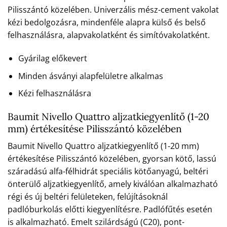
Pilisszántó közelében. Univerzális mész-cement vakolat
kézi bedolgozásra, mindenféle alapra külső és belső
felhasználásra, alapvakolatként és simítóvakolatként.
Gyárilag előkevert
Minden ásványi alapfelületre alkalmas
Kézi felhasználásra
Baumit Nivello Quattro aljzatkiegyenlítő (1-20
mm) értékesítése Pilisszántó közelében
Baumit Nivello Quattro aljzatkiegyenlítő (1-20 mm)
értékesítése Pilisszántó közelében, gyorsan kötő, lassú
száradású alfa-félhidrát speciális kötőanyagú, beltéri
önterülő aljzatkiegyenlítő, amely kiválóan alkalmazható
régi és új beltéri felületeken, felújításoknál
padlóburkolás előtti kiegyenlítésre. Padlófűtés esetén
is alkalmazható. Emelt szilárdságú (C20), pont-