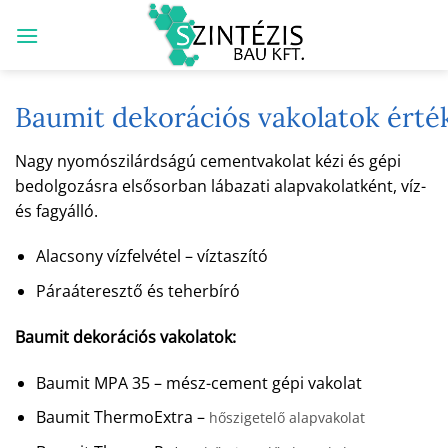
Skip
to
content
Baumit dekorációs vakolatok érték
Nagy nyomószilárdságú cementvakolat kézi és gépi
bedolgozásra elsősorban lábazati alapvakolatként, víz-
és fagyálló.
Alacsony vízfelvétel – víztaszító
Páraáteresztő és teherbíró
Baumit dekorációs vakolatok:
Baumit MPA 35 – mész-cement gépi vakolat
Baumit ThermoExtra –
hőszigetelő alapvakolat