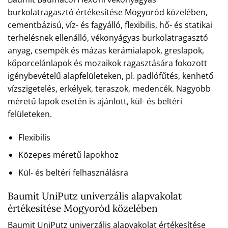
burkolatragasztó értékesítése Mogyoród közelében,
cementbázisú, víz- és fagyálló, flexibilis, hő- és statikai
terhelésnek ellenálló, vékonyágyas burkolatragasztó
anyag, csempék és mázas kerámialapok, greslapok,
kőporcelánlapok és mozaikok ragasztására fokozott
igénybevételű alapfelületeken, pl. padlófűtés, kenhető
vízszigetelés, erkélyek, teraszok, medencék. Nagyobb
méretű lapok esetén is ajánlott, kül- és beltéri
felületeken.
Flexibilis
Közepes méretű lapokhoz
Kül- és beltéri felhasználásra
Baumit UniPutz univerzális alapvakolat
értékesítése Mogyoród közelében
Baumit UniPutz univerzális alapvakolat értékesítése