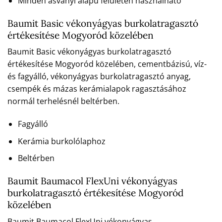
Minden ásványi alapú felületen használható
Baumit Basic vékonyágyas burkolatragasztó
értékesítése Mogyoród közelében
Baumit Basic vékonyágyas burkolatragasztó
értékesítése Mogyoród közelében, cementbázisú, víz-
és fagyálló, vékonyágyas burkolatragasztó anyag,
csempék és mázas kerámialapok ragasztásához
normál terhelésnél beltérben.
Fagyálló
Kerámia burkolólaphoz
Beltérben
Baumit Baumacol FlexUni vékonyágyas
burkolatragasztó értékesítése Mogyoród
közelében
Baumit Baumacol FlexUni vékonyágyas