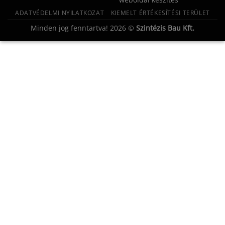
ADATVÉDELMI NYILATKOZAT
KIEMELT ÉRTÉKESÍTÉSI TERÜLET
Minden jog fenntartva! 2026 ©
Szintézis Bau Kft.