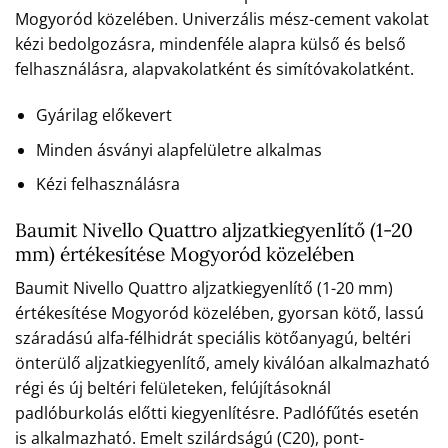
Mogyoród közelében. Univerzális mész-cement vakolat
kézi bedolgozásra, mindenféle alapra külső és belső
felhasználásra, alapvakolatként és simítóvakolatként.
Gyárilag előkevert
Minden ásványi alapfelületre alkalmas
Kézi felhasználásra
Baumit Nivello Quattro aljzatkiegyenlítő (1-20
mm) értékesítése Mogyoród közelében
Baumit Nivello Quattro aljzatkiegyenlítő (1-20 mm)
értékesítése Mogyoród közelében, gyorsan kötő, lassú
száradású alfa-félhidrát speciális kötőanyagú, beltéri
önterülő aljzatkiegyenlítő, amely kiválóan alkalmazható
régi és új beltéri felületeken, felújításoknál
padlóburkolás előtti kiegyenlítésre. Padlófűtés esetén
is alkalmazható. Emelt szilárdságú (C20), pont-