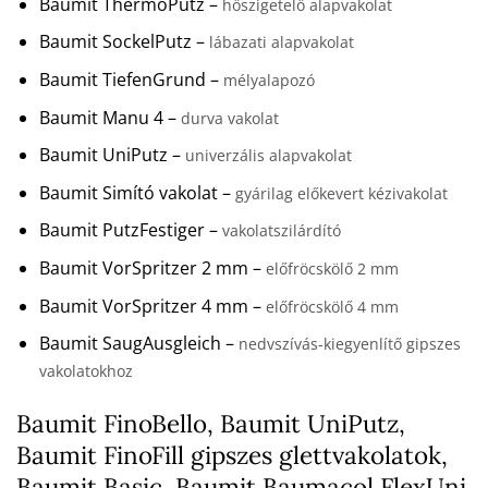
Baumit ThermoPutz –
hőszigetelő alapvakolat
Baumit SockelPutz –
lábazati alapvakolat
Baumit TiefenGrund –
mélyalapozó
Baumit Manu 4 –
durva vakolat
Baumit UniPutz –
univerzális alapvakolat
Baumit Simító vakolat –
gyárilag előkevert kézivakolat
Baumit PutzFestiger –
vakolatszilárdító
Baumit VorSpritzer 2 mm –
előfröcskölő 2 mm
Baumit VorSpritzer 4 mm –
előfröcskölő 4 mm
Baumit SaugAusgleich –
nedvszívás-kiegyenlítő gipszes
vakolatokhoz
Baumit FinoBello, Baumit UniPutz,
Baumit FinoFill gipszes glettvakolatok,
Baumit Basic, Baumit Baumacol FlexUni