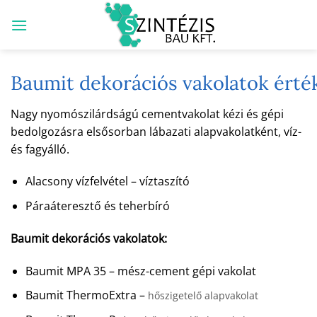
Skip
to
content
Baumit dekorációs vakolatok ért
Nagy nyomószilárdságú cementvakolat kézi és gépi
bedolgozásra elsősorban lábazati alapvakolatként, víz-
és fagyálló.
Alacsony vízfelvétel – víztaszító
Páraáteresztő és teherbíró
Baumit dekorációs vakolatok:
Baumit MPA 35 – mész-cement gépi vakolat
Baumit ThermoExtra –
hőszigetelő alapvakolat