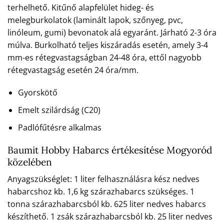
terhelhető. Kitűnő alapfelület hideg- és
melegburkolatok (laminált lapok, szőnyeg, pvc,
linóleum, gumi) bevonatok alá egyaránt. Járható 2-3 óra
múlva. Burkolható teljes kiszáradás esetén, amely 3-4
mm-es rétegvastagságban 24-48 óra, ettől nagyobb
rétegvastagság esetén 24 óra/mm.
Gyorskötő
Emelt szilárdság (C20)
Padlófűtésre alkalmas
Baumit Hobby Habarcs értékesítése Mogyoród
közelében
Anyagszükséglet: 1 liter felhasználásra kész nedves
habarcshoz kb. 1,6 kg szárazhabarcs szükséges. 1
tonna szárazhabarcsból kb. 625 liter nedves habarcs
készíthető. 1 zsák szárazhabarcsból kb. 25 liter nedves