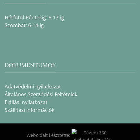
Hétfőtől-Péntekig: 6-17-ig
Szombat: 6-14-ig
DOKUMENTUMOK
Adatvédelmi nyilatkozat
Általános Szerződési Feltételek
Elállási nyilatkozat
Szállítási információk
Weboldalt készítette: