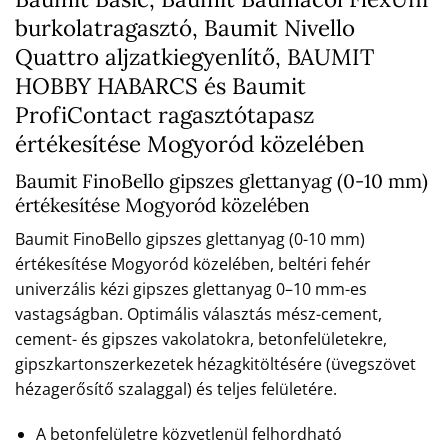
burkolatragasztó, Baumit Nivello
Quattro aljzatkiegyenlítő, BAUMIT
HOBBY HABARCS és Baumit
ProfiContact ragasztótapasz
értékesítése Mogyoród közelében
Baumit FinoBello gipszes glettanyag (0-10 mm)
értékesítése Mogyoród közelében
Baumit FinoBello gipszes glettanyag (0-10 mm)
értékesítése Mogyoród közelében, beltéri fehér
univerzális kézi gipszes glettanyag 0–10 mm-es
vastagságban. Optimális választás mész-cement,
cement- és gipszes vakolatokra, betonfelületekre,
gipszkartonszerkezetek hézagkitöltésére (üvegszövet
hézagerősítő szalaggal) és teljes felületére.
A betonfelületre közvetlenül felhordható