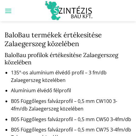
Skip
to
content
BaloBau termékek értékesítése
Zalaegerszeg közelében
BaloBau profilok értékesítése Zalaegerszeg
közelében
135°-os alumínium élvédő profil – 3 fm/db
Zalaegerszeg közelében
Alumínium élvédő félprofil
B05 Függőleges falvázprofil – 0,5 mm CW100 3-
4fm/db Zalaegerszeg közelében
B05 Függőleges falvázprofil – 0,5 mm CW50 3-4fm/db
B05 Függőleges falvázprofil – 0,5 mm CW75 3-4fm/db