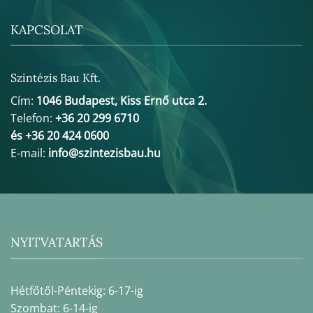
KAPCSOLAT
Szintézis Bau Kft.
Cím:
1046 Budapest, Kiss Ernő utca 2.
Telefon:
+36 20 299 6710
és +36 20 424 0600
E-mail:
info@szintezisbau.hu
NYITVATARTÁS
Hétfőtől-Péntekig: 6-17-ig
Szombat: 6-14-ig