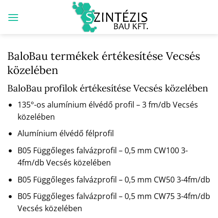
Skip
to
content
BaloBau termékek értékesítése Vecsés
közelében
BaloBau profilok értékesítése Vecsés közelében
135°-os alumínium élvédő profil – 3 fm/db Vecsés
közelében
Alumínium élvédő félprofil
B05 Függőleges falvázprofil – 0,5 mm CW100 3-
4fm/db Vecsés közelében
B05 Függőleges falvázprofil – 0,5 mm CW50 3-4fm/db
B05 Függőleges falvázprofil – 0,5 mm CW75 3-4fm/db
Vecsés közelében