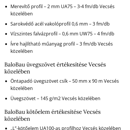
Merevítő profil – 2 mm UA75 – 3-4 fm/db Vecsés
közelében
Sarokvédő acél vakolóprofil 0,6 mm – 3 fm/db
Vízszintes falvázprofil – 0,6 mm UW75 – 4 fm/db
Ívre hajlítható műanyag profil – 3 fm/db Vecsés
közelében
BaloBau üvegszövet értékesítése Vecsés
közelében
Öntapadó üvegszövet csík – 50 mm x 90 m Vecsés
közelében
Üvegszövet – 145 g/m2 Vecsés közelében
BaloBau kötőelem értékesítése Vecsés
közelében
„L”-kötőelem UA100-as profilhoz Vecsés közelében