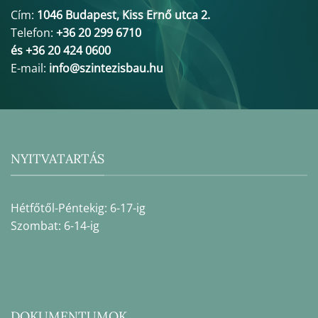
Cím:
1046 Budapest, Kiss Ernő utca 2.
Telefon:
+36 20 299 6710
és +36 20 424 0600
E-mail:
info@szintezisbau.hu
NYITVATARTÁS
Hétfőtől-Péntekig: 6-17-ig
Szombat: 6-14-ig
DOKUMENTUMOK