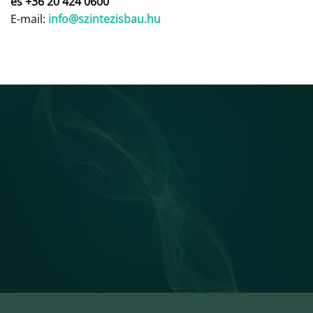
és +36 20 424 0600
E-mail:
info@szintezisbau.hu