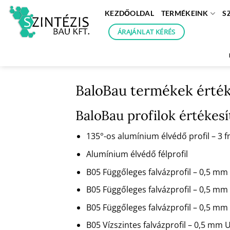
Skip
KEZDŐOLDAL
TERMÉKEINK
S
to
content
ÁRAJÁNLAT KÉRÉS
BaloBau termékek érté
BaloBau profilok értéke
135°-os alumínium élvédő profil – 3
Alumínium élvédő félprofil
B05 Függőleges falvázprofil – 0,5 
B05 Függőleges falvázprofil – 0,5 m
B05 Függőleges falvázprofil – 0,5 
B05 Vízszintes falvázprofil – 0,5 mm