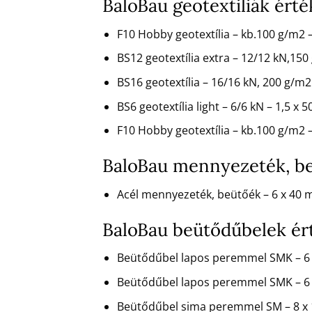
BaloBau geotextiliák ért
F10 Hobby geotextília – kb.100 g/m2
BS12 geotextília extra – 12/12 kN,150
BS16 geotextília – 16/16 kN, 200 g/
BS6 geotextília light – 6/6 kN – 1,5 x 
F10 Hobby geotextília – kb.100 g/m2
BaloBau mennyezeték, be
Acél mennyezeték, beütőék – 6 x 40
BaloBau beütődűbelek ér
Beütődűbel lapos peremmel SMK – 6
Beütődűbel lapos peremmel SMK – 6 
Beütődűbel sima peremmel SM – 8 x