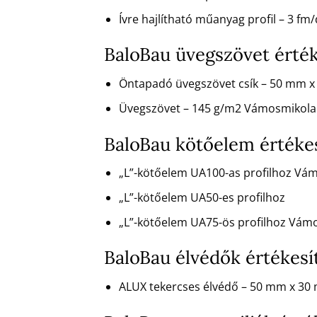
Ívre hajlítható műanyag profil – 3 
BaloBau üvegszövet érté
Öntapadó üvegszövet csík – 50 mm 
Üvegszövet – 145 g/m2 Vámosmikola
BaloBau kötőelem értéke
„L”-kötőelem UA100-as profilhoz Vá
„L”-kötőelem UA50-es profilhoz
„L”-kötőelem UA75-ös profilhoz Vám
BaloBau élvédők értékes
ALUX tekercses élvédő – 50 mm x 30