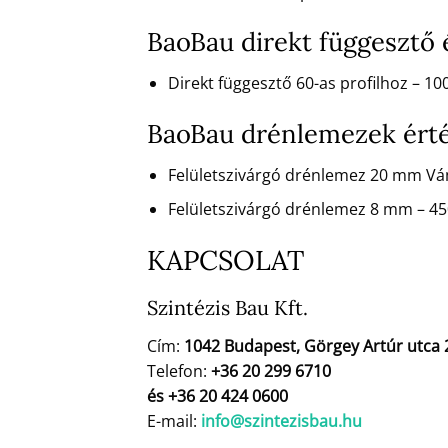
BaoBau direkt függesztő
Direkt függesztő 60-as profilhoz – 
BaoBau drénlemezek ért
Felületszivárgó drénlemez 20 mm V
Felületszivárgó drénlemez 8 mm – 4
KAPCSOLAT
Szintézis Bau Kft.
Cím:
1042 Budapest, Görgey Artúr utca 
Telefon:
+36 20 299 6710
és +36 20 424 0600
E-mail:
info@szintezisbau.hu