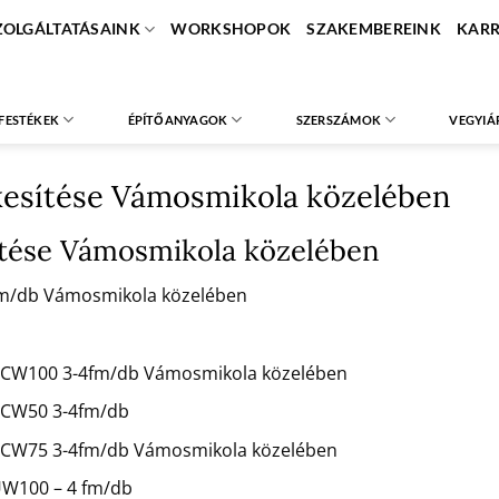
ZOLGÁLTATÁSAINK
WORKSHOPOK
SZAKEMBEREINK
KARR
FESTÉKEK
ÉPÍTŐANYAGOK
SZERSZÁMOK
VEGYIÁ
kesítése Vámosmikola közelében
sítése Vámosmikola közelében
 fm/db Vámosmikola közelében
mm CW100 3-4fm/db Vámosmikola közelében
m CW50 3-4fm/db
mm CW75 3-4fm/db Vámosmikola közelében
 UW100 – 4 fm/db