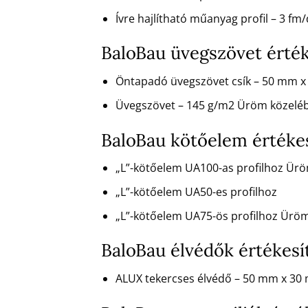
Ívre hajlítható műanyag profil – 3 f
BaloBau üvegszövet érté
Öntapadó üvegszövet csík – 50 mm 
Üvegszövet – 145 g/m2 Üröm közelé
BaloBau kötőelem értéke
„L”-kötőelem UA100-as profilhoz Ür
„L”-kötőelem UA50-es profilhoz
„L”-kötőelem UA75-ös profilhoz Ürö
BaloBau élvédők értékes
ALUX tekercses élvédő – 50 mm x 30