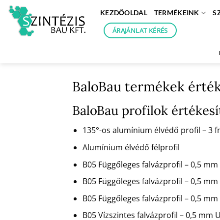
Skip
KEZDŐOLDAL
TERMÉKEINK
S
to
content
ÁRAJÁNLAT KÉRÉS
BaloBau termékek érté
BaloBau profilok értéke
135°-os alumínium élvédő profil – 3
Alumínium élvédő félprofil
B05 Függőleges falvázprofil – 0,5 
B05 Függőleges falvázprofil – 0,5 m
B05 Függőleges falvázprofil – 0,5 
B05 Vízszintes falvázprofil – 0,5 mm