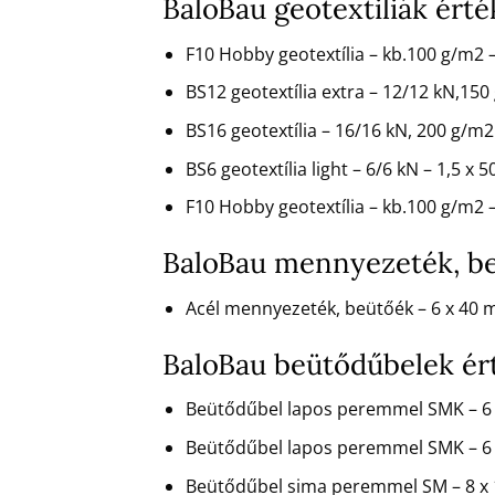
BaloBau geotextiliák ért
F10 Hobby geotextília – kb.100 g/m2
BS12 geotextília extra – 12/12 kN,150
BS16 geotextília – 16/16 kN, 200 g/m
BS6 geotextília light – 6/6 kN – 1,5 x 
F10 Hobby geotextília – kb.100 g/m2
BaloBau mennyezeték, be
Acél mennyezeték, beütőék – 6 x 40
BaloBau beütődűbelek ér
Beütődűbel lapos peremmel SMK – 6
Beütődűbel lapos peremmel SMK – 6 
Beütődűbel sima peremmel SM – 8 