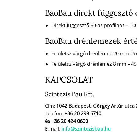
BaoBau direkt függesztő
Direkt függesztő 60-as profilhoz – 1
BaoBau drénlemezek ért
Felületszivárgó drénlemez 20 mm Ü
Felületszivárgó drénlemez 8 mm – 4
KAPCSOLAT
Szintézis Bau Kft.
Cím:
1042 Budapest, Görgey Artúr utca 
Telefon:
+36 20 299 6710
és +36 20 424 0600
E-mail:
info@szintezisbau.hu