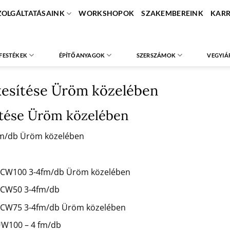
ZOLGÁLTATÁSAINK
WORKSHOPOK
SZAKEMBEREINK
KARR
FESTÉKEK
ÉPÍTŐANYAGOK
SZERSZÁMOK
VEGYIÁ
kesítése Üröm közelében
sítése Üröm közelében
 fm/db Üröm közelében
mm CW100 3-4fm/db Üröm közelében
m CW50 3-4fm/db
mm CW75 3-4fm/db Üröm közelében
 UW100 – 4 fm/db