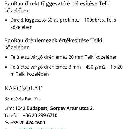
BaoBau direkt függesztő értékesítése Telki
közelében
Direkt függesztő 60-as profilhoz – 100db/cs. Telki
közelében
BaoBau drénlemezek értékesítése Telki
közelében
Felületszivárgó drénlemez 20 mm Telki közelében
Felületszivárgó drénlemez 8 mm – 450 g/m2 – 1 x 20
m Telki közelében
KAPCSOLAT
Szintézis Bau Kft.
Cím:
1042 Budapest, Görgey Artúr utca 2.
Telefon:
+36 20 299 6710
és +36 20 424 0600