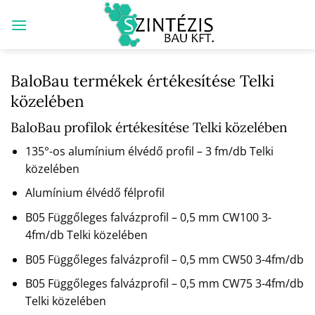
Skip
to
content
BaloBau termékek értékesítése Telki
közelében
BaloBau profilok értékesítése Telki közelében
135°-os alumínium élvédő profil – 3 fm/db Telki
közelében
Alumínium élvédő félprofil
B05 Függőleges falvázprofil – 0,5 mm CW100 3-
4fm/db Telki közelében
B05 Függőleges falvázprofil – 0,5 mm CW50 3-4fm/db
B05 Függőleges falvázprofil – 0,5 mm CW75 3-4fm/db
Telki közelében