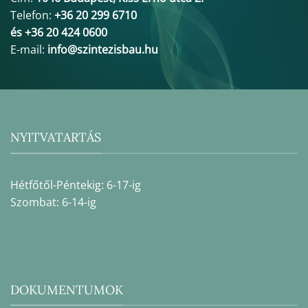
Telefon:
+36 20 299 6710
és +36 20 424 0600
E-mail:
info@szintezisbau.hu
NYITVATARTÁS
Hétfőtől-Péntekig: 6-17-ig
Szombat: 6-14-ig
DOKUMENTUMOK