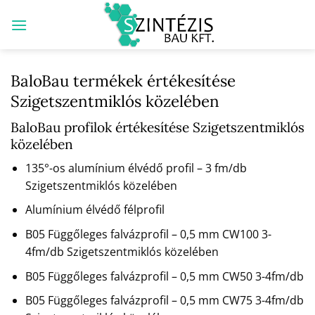
Skip
to
content
BaloBau termékek értékesítése
Szigetszentmiklós közelében
BaloBau profilok értékesítése Szigetszentmiklós
közelében
135°-os alumínium élvédő profil – 3 fm/db
Szigetszentmiklós közelében
Alumínium élvédő félprofil
B05 Függőleges falvázprofil – 0,5 mm CW100 3-
4fm/db Szigetszentmiklós közelében
B05 Függőleges falvázprofil – 0,5 mm CW50 3-4fm/db
B05 Függőleges falvázprofil – 0,5 mm CW75 3-4fm/db