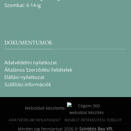
Szombat: 6-14-ig
DOKUMENTUMOK
Adatvédelmi nyilatkozat
Általános Szerződési Feltételek
Elállási nyilatkozat
Szállítási információk
Weboldalt készítette:
ADATVÉDELMI NYILATKOZAT
KIEMELT ÉRTÉKESÍTÉSI TERÜLET
Minden jog fenntartva! 2026 ©
Szintézis Bau Kft.