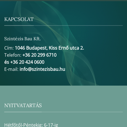
KAPCSOLAT
Szintézis Bau Kft.
Cím:
1046 Budapest, Kiss Ernő utca 2.
Telefon:
+36 20 299 6710
és +36 20 424 0600
E-mail:
info@szintezisbau.hu
NYITVATARTÁS
Hétfőtől-Péntekig: 6-17-ig