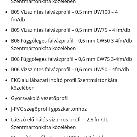
Szentmártonkáta közelében
B05 Vízszintes falvázprofil – 0,5 mm UW100 – 4
fm/db
B05 Vízszintes falvázprofil – 0,5 mm UW75 – 4 fm/db
B06 Függőleges falvázprofil – 0,6 mm CW50 3-4fm/db
Szentmártonkáta közelében
B06 Függőleges falvázprofil – 0,6 mm CW75 3-4fm/db
B06 Vízszintes falvázprofil – 0,6 mm UW50 – 4fm/db
EKO alu lábazati indító profil Szentmártonkáta
közelében
Gyorsvakoló vezetőprofil
J-PVC szegőprofil gipszkartonhoz
Látszó élű hálós vízorros profil – 2,5 fm/db
Szentmártonkáta közelében