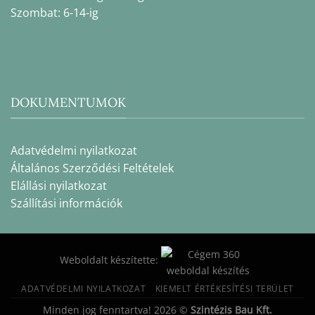
Szombat: 6-14-ig
DOKUMENTUMOK
Adatvédelmi nyilatkozat
Általános Szerződési Feltételek
Elállási nyilatkozat
Szállítási információk
Weboldalt készítette:
ADATVÉDELMI NYILATKOZAT
KIEMELT ÉRTÉKESÍTÉSI TERÜLET
Minden jog fenntartva! 2026 ©
Szintézis Bau Kft.