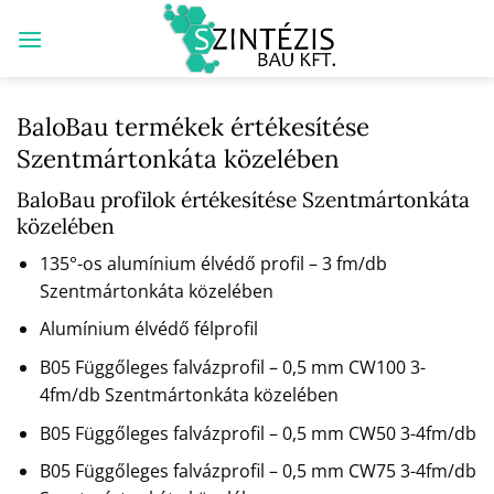
Skip
to
content
BaloBau termékek értékesítése
Szentmártonkáta közelében
BaloBau profilok értékesítése Szentmártonkáta
közelében
135°-os alumínium élvédő profil – 3 fm/db
Szentmártonkáta közelében
Alumínium élvédő félprofil
B05 Függőleges falvázprofil – 0,5 mm CW100 3-
4fm/db Szentmártonkáta közelében
B05 Függőleges falvázprofil – 0,5 mm CW50 3-4fm/db
B05 Függőleges falvázprofil – 0,5 mm CW75 3-4fm/db