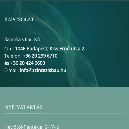
KAPCSOLAT
Szintézis Bau Kft.
Cím:
1046 Budapest, Kiss Ernő utca 2.
Telefon:
+36 20 299 6710
és +36 20 424 0600
E-mail:
info@szintezisbau.hu
NYITVATARTÁS
Hétfőtől-Péntekig: 6-17-ig