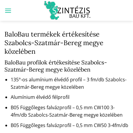
Skip
to
content
BaloBau termékek értékesítése
Szabolcs-Szatmár-Bereg megye
közelében
BaloBau profilok értékesítése Szabolcs-
Szatmár-Bereg megye közelében
135°-os alumínium élvédő profil – 3 fm/db Szabolcs-
Szatmár-Bereg megye közelében
Alumínium élvédő félprofil
B05 Függőleges falvázprofil – 0,5 mm CW100 3-
4fm/db Szabolcs-Szatmár-Bereg megye közelében
B05 Függőleges falvázprofil – 0,5 mm CW50 3-4fm/db