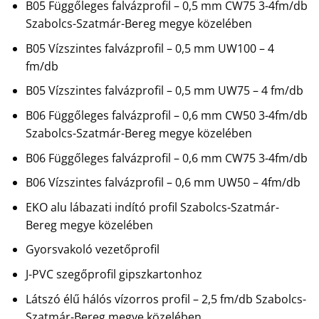
B05 Függőleges falvázprofil – 0,5 mm CW75 3-4fm/db
Szabolcs-Szatmár-Bereg megye közelében
B05 Vízszintes falvázprofil – 0,5 mm UW100 – 4
fm/db
B05 Vízszintes falvázprofil – 0,5 mm UW75 – 4 fm/db
B06 Függőleges falvázprofil – 0,6 mm CW50 3-4fm/db
Szabolcs-Szatmár-Bereg megye közelében
B06 Függőleges falvázprofil – 0,6 mm CW75 3-4fm/db
B06 Vízszintes falvázprofil – 0,6 mm UW50 – 4fm/db
EKO alu lábazati indító profil Szabolcs-Szatmár-
Bereg megye közelében
Gyorsvakoló vezetőprofil
J-PVC szegőprofil gipszkartonhoz
Látszó élű hálós vízorros profil – 2,5 fm/db Szabolcs-
Szatmár-Bereg megye közelében