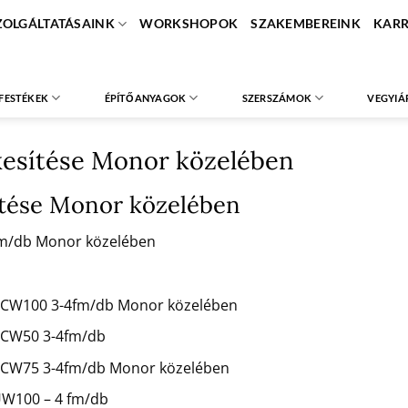
ZOLGÁLTATÁSAINK
WORKSHOPOK
SZAKEMBEREINK
KARR
FESTÉKEK
ÉPÍTŐANYAGOK
SZERSZÁMOK
VEGYIÁ
kesítése Monor közelében
sítése Monor közelében
 fm/db Monor közelében
mm CW100 3-4fm/db Monor közelében
m CW50 3-4fm/db
mm CW75 3-4fm/db Monor közelében
 UW100 – 4 fm/db