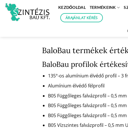
Skip
KEZDŐOLDAL
TERMÉKEINK
S
to
content
ÁRAJÁNLAT KÉRÉS
BaloBau termékek érté
BaloBau profilok értéke
135°-os alumínium élvédő profil – 3
Alumínium élvédő félprofil
B05 Függőleges falvázprofil – 0,5 
B05 Függőleges falvázprofil – 0,5 m
B05 Függőleges falvázprofil – 0,5 
B05 Vízszintes falvázprofil – 0,5 mm