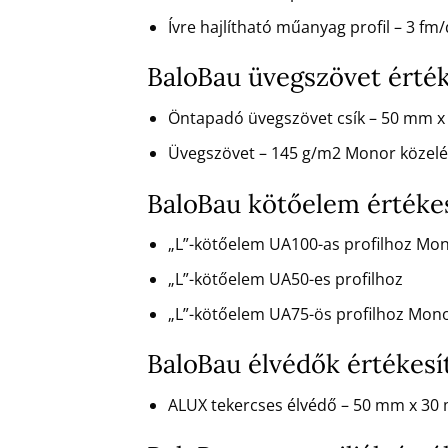
Ívre hajlítható műanyag profil – 3 f
BaloBau üvegszövet érté
Öntapadó üvegszövet csík – 50 mm 
Üvegszövet – 145 g/m2 Monor közel
BaloBau kötőelem értéke
„L”-kötőelem UA100-as profilhoz Mo
„L”-kötőelem UA50-es profilhoz
„L”-kötőelem UA75-ös profilhoz Mon
BaloBau élvédők értékes
ALUX tekercses élvédő – 50 mm x 30