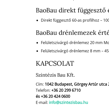
BaoBau direkt függesztő
Direkt függesztő 60-as profilhoz – 1
BaoBau drénlemezek ért
Felületszivárgó drénlemez 20 mm M
Felületszivárgó drénlemez 8 mm – 4
KAPCSOLAT
Szintézis Bau Kft.
Cím:
1042 Budapest, Görgey Artúr utca 
Telefon:
+36 20 299 6710
és +36 20 424 0600
E-mail:
info@szintezisbau.hu