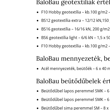
BaloBau geotextiliák ért
F10 Hobby geotextília – kb.100 g/m2
BS12 geotextília extra – 12/12 kN,150
BS16 geotextília – 16/16 kN, 200 g/m
BS6 geotextília light – 6/6 kN – 1,5 x 
F10 Hobby geotextília – kb.100 g/m2
BaloBau mennyezeték, be
Acél mennyezeték, beütőék – 6 x 40
BaloBau beütődűbelek ér
Beütődűbel lapos peremmel SMK – 6
Beütődűbel lapos peremmel SMK – 6 
Beütődűbel sima peremmel SM – 8 x