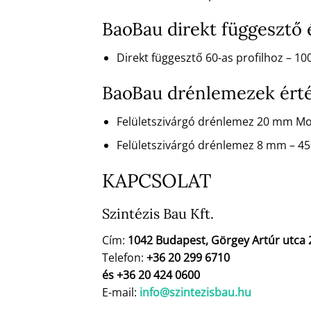
BaoBau direkt függesztő
Direkt függesztő 60-as profilhoz – 
BaoBau drénlemezek ért
Felületszivárgó drénlemez 20 mm M
Felületszivárgó drénlemez 8 mm – 4
KAPCSOLAT
Szintézis Bau Kft.
Cím:
1042 Budapest, Görgey Artúr utca 
Telefon:
+36 20 299 6710
és +36 20 424 0600
E-mail:
info@szintezisbau.hu