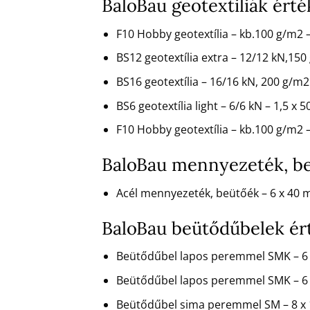
BaloBau geotextiliák ér
F10 Hobby geotextília – kb.100 g/m2
BS12 geotextília extra – 12/12 kN,150
BS16 geotextília – 16/16 kN, 200 g/m
BS6 geotextília light – 6/6 kN – 1,5 x 
F10 Hobby geotextília – kb.100 g/m2
BaloBau mennyezeték, b
Acél mennyezeték, beütőék – 6 x 4
BaloBau beütődűbelek ér
Beütődűbel lapos peremmel SMK – 6
Beütődűbel lapos peremmel SMK – 6 
Beütődűbel sima peremmel SM – 8 