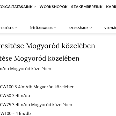
ZOLGÁLTATÁSAINK
WORKSHOPOK
SZAKEMBEREINK
KARR
FESTÉKEK
ÉPÍTŐANYAGOK
SZERSZÁMOK
VEGYIÁ
kesítése Mogyoród közelében
sítése Mogyoród közelében
 fm/db Mogyoród közelében
mm CW100 3-4fm/db Mogyoród közelében
m CW50 3-4fm/db
mm CW75 3-4fm/db Mogyoród közelében
 UW100 – 4 fm/db