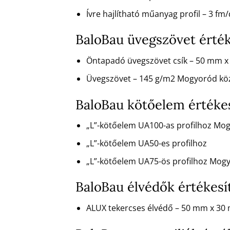
Ívre hajlítható műanyag profil – 3 
BaloBau üvegszövet érté
Öntapadó üvegszövet csík – 50 mm 
Üvegszövet – 145 g/m2 Mogyoród kö
BaloBau kötőelem értéke
„L”-kötőelem UA100-as profilhoz Mo
„L”-kötőelem UA50-es profilhoz
„L”-kötőelem UA75-ös profilhoz Mog
BaloBau élvédők értékes
ALUX tekercses élvédő – 50 mm x 30