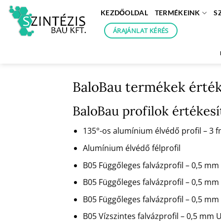
Skip
KEZDŐOLDAL
TERMÉKEINK
S
to
content
ÁRAJÁNLAT KÉRÉS
BaloBau termékek érté
BaloBau profilok értéke
135°-os alumínium élvédő profil – 3
Alumínium élvédő félprofil
B05 Függőleges falvázprofil – 0,5 
B05 Függőleges falvázprofil – 0,5 m
B05 Függőleges falvázprofil – 0,5 
B05 Vízszintes falvázprofil – 0,5 mm