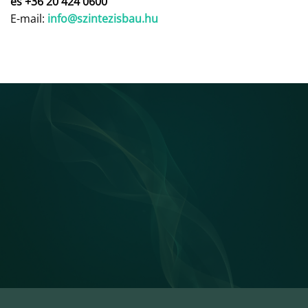
és +36 20 424 0600
E-mail:
info@szintezisbau.hu