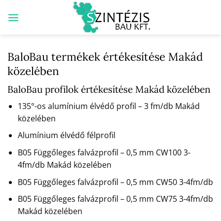
Skip
to
content
BaloBau termékek értékesítése Makád
közelében
BaloBau profilok értékesítése Makád közelében
135°-os alumínium élvédő profil – 3 fm/db Makád
közelében
Alumínium élvédő félprofil
B05 Függőleges falvázprofil – 0,5 mm CW100 3-
4fm/db Makád közelében
B05 Függőleges falvázprofil – 0,5 mm CW50 3-4fm/db
B05 Függőleges falvázprofil – 0,5 mm CW75 3-4fm/db
Makád közelében