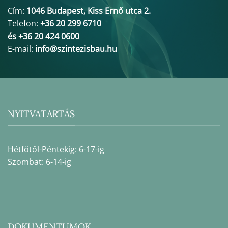
Cím:
1046 Budapest, Kiss Ernő utca 2.
Telefon:
+36 20 299 6710
és +36 20 424 0600
E-mail:
info@szintezisbau.hu
NYITVATARTÁS
Hétfőtől-Péntekig: 6-17-ig
Szombat: 6-14-ig
DOKUMENTUMOK