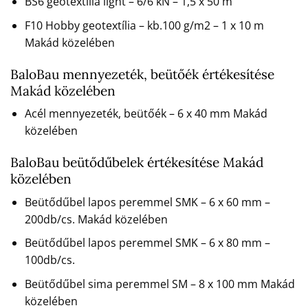
BS6 geotextília light – 6/6 kN – 1,5 x 50 m
F10 Hobby geotextília – kb.100 g/m2 – 1 x 10 m
Makád közelében
BaloBau mennyezeték, beütőék értékesítése
Makád közelében
Acél mennyezeték, beütőék – 6 x 40 mm Makád
közelében
BaloBau beütődűbelek értékesítése Makád
közelében
Beütődűbel lapos peremmel SMK – 6 x 60 mm –
200db/cs. Makád közelében
Beütődűbel lapos peremmel SMK – 6 x 80 mm –
100db/cs.
Beütődűbel sima peremmel SM – 8 x 100 mm Makád
közelében