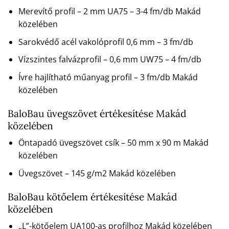
Merevítő profil – 2 mm UA75 – 3-4 fm/db Makád
közelében
Sarokvédő acél vakolóprofil 0,6 mm – 3 fm/db
Vízszintes falvázprofil – 0,6 mm UW75 – 4 fm/db
Ívre hajlítható műanyag profil – 3 fm/db Makád
közelében
BaloBau üvegszövet értékesítése Makád
közelében
Öntapadó üvegszövet csík – 50 mm x 90 m Makád
közelében
Üvegszövet – 145 g/m2 Makád közelében
BaloBau kötőelem értékesítése Makád
közelében
„L”-kötőelem UA100-as profilhoz Makád közelében