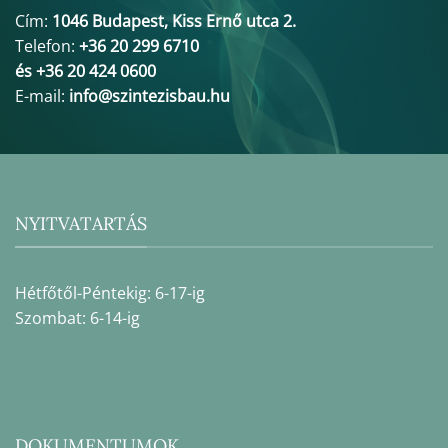
Cím:
1046 Budapest, Kiss Ernő utca 2.
Telefon:
+36 20 299 6710
és +36 20 424 0600
E-mail:
info@szintezisbau.hu
NYITVATARTÁS
Hétfőtől-Péntekig: 6-17-ig
Szombat: 6-14-ig
DOKUMENTUMOK