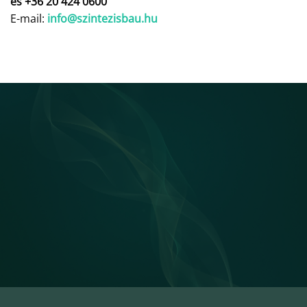
és +36 20 424 0600
E-mail:
info@szintezisbau.hu