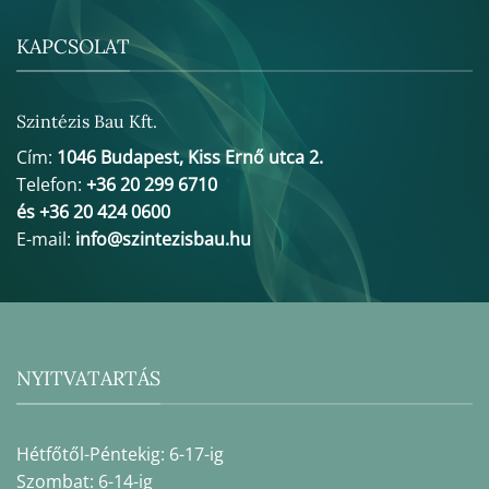
KAPCSOLAT
Szintézis Bau Kft.
Cím:
1046 Budapest, Kiss Ernő utca 2.
Telefon:
+36 20 299 6710
és +36 20 424 0600
E-mail:
info@szintezisbau.hu
NYITVATARTÁS
Hétfőtől-Péntekig: 6-17-ig
Szombat: 6-14-ig