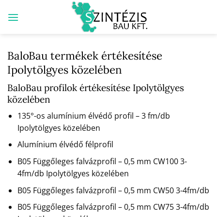
Skip
to
content
BaloBau termékek értékesítése
Ipolytölgyes közelében
BaloBau profilok értékesítése Ipolytölgyes
közelében
135°-os alumínium élvédő profil – 3 fm/db
Ipolytölgyes közelében
Alumínium élvédő félprofil
B05 Függőleges falvázprofil – 0,5 mm CW100 3-
4fm/db Ipolytölgyes közelében
B05 Függőleges falvázprofil – 0,5 mm CW50 3-4fm/db
B05 Függőleges falvázprofil – 0,5 mm CW75 3-4fm/db