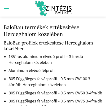
Skip
to
content
BaloBau termékek értékesítése
Herceghalom közelében
BaloBau profilok értékesítése Herceghalom
közelében
135°-os alumínium élvédő profil – 3 fm/db
Herceghalom közelében
Alumínium élvédő félprofil
B05 Függőleges falvázprofil – 0,5 mm CW100 3-
4fm/db Herceghalom közelében
B05 Függőleges falvázprofil – 0,5 mm CW50 3-4fm/db
B05 Függőleges falvázprofil – 0,5 mm CW75 3-4fm/db