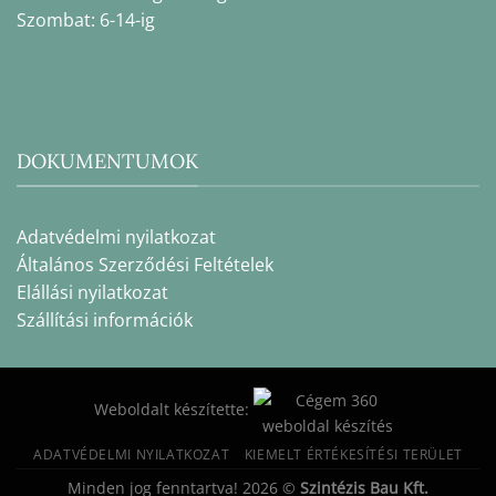
Szombat: 6-14-ig
DOKUMENTUMOK
Adatvédelmi nyilatkozat
Általános Szerződési Feltételek
Elállási nyilatkozat
Szállítási információk
Weboldalt készítette:
ADATVÉDELMI NYILATKOZAT
KIEMELT ÉRTÉKESÍTÉSI TERÜLET
Minden jog fenntartva! 2026 ©
Szintézis Bau Kft.