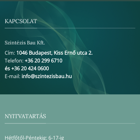
KAPCSOLAT
Szintézis Bau Kft.
Cím:
1046 Budapest, Kiss Ernő utca 2.
Telefon:
+36 20 299 6710
és +36 20 424 0600
E-mail:
info@szintezisbau.hu
NYITVATARTÁS
Hétfőtől-Péntekig: 6-17-ig