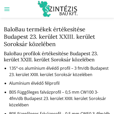
Skip
to
content
BaloBau termékek értékesítése
Budapest 23. kerület XXIII. kerület
Soroksár közelében
BaloBau profilok értékesítése Budapest 23.
kerület XXIII. kerület Soroksár közelében
135°-os alumínium élvédő profil – 3 fm/db Budapest
23. kerület XXIII. kerület Soroksár közelében
Alumínium élvédő félprofil
B05 Függőleges falvázprofil – 0,5 mm CW100 3-
4fm/db Budapest 23. kerület XXIII. kerület Soroksár
közelében
B05 Függőleges falvázprofil – 0,5 mm CW50 3-4fm/db