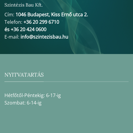
Szintézis Bau Kft.
Cím:
1046 Budapest, Kiss Ernő utca 2.
Telefon:
+36 20 299 6710
és +36 20 424 0600
E-mail:
info@szintezisbau.hu
NYITVATARTÁS
Hétfőtől-Péntekig: 6-17-ig
Szombat: 6-14-ig