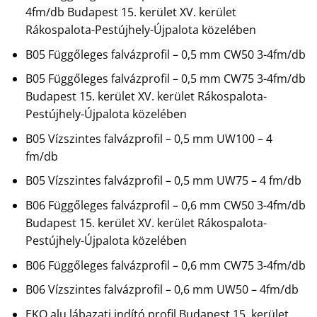
4fm/db Budapest 15. kerület XV. kerület
Rákospalota-Pestújhely-Újpalota közelében
B05 Függőleges falvázprofil – 0,5 mm CW50 3-4fm/db
B05 Függőleges falvázprofil – 0,5 mm CW75 3-4fm/db
Budapest 15. kerület XV. kerület Rákospalota-
Pestújhely-Újpalota közelében
B05 Vízszintes falvázprofil – 0,5 mm UW100 – 4
fm/db
B05 Vízszintes falvázprofil – 0,5 mm UW75 – 4 fm/db
B06 Függőleges falvázprofil – 0,6 mm CW50 3-4fm/db
Budapest 15. kerület XV. kerület Rákospalota-
Pestújhely-Újpalota közelében
B06 Függőleges falvázprofil – 0,6 mm CW75 3-4fm/db
B06 Vízszintes falvázprofil – 0,6 mm UW50 – 4fm/db
EKO alu lábazati indító profil Budapest 15. kerület