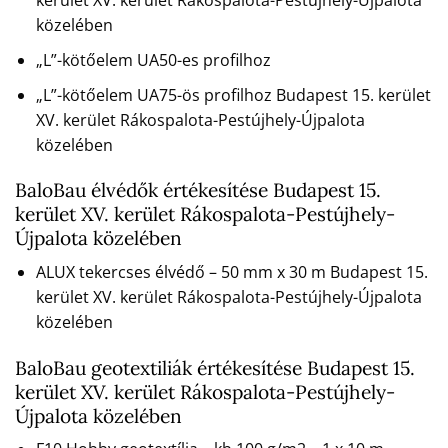
kerület XV. kerület Rákospalota-Pestújhely-Újpalota
közelében
„L”-kötőelem UA50-es profilhoz
„L”-kötőelem UA75-ös profilhoz Budapest 15. kerület
XV. kerület Rákospalota-Pestújhely-Újpalota
közelében
BaloBau élvédők értékesítése Budapest 15.
kerület XV. kerület Rákospalota-Pestújhely-
Újpalota közelében
ALUX tekercses élvédő – 50 mm x 30 m Budapest 15.
kerület XV. kerület Rákospalota-Pestújhely-Újpalota
közelében
BaloBau geotextiliák értékesítése Budapest 15.
kerület XV. kerület Rákospalota-Pestújhely-
Újpalota közelében