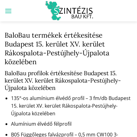
Skip
to
content
BaloBau termékek értékesítése
Budapest 15. kerület XV. kerület
Rákospalota-Pestújhely-Újpalota
közelében
BaloBau profilok értékesítése Budapest 15.
kerület XV. kerület Rákospalota-Pestújhely-
Újpalota közelében
135°-os alumínium élvédő profil – 3 fm/db Budapest
15. kerület XV. kerület Rákospalota-Pestújhely-
Újpalota közelében
Alumínium élvédő félprofil
B05 Függőleges falvázprofil – 0,5 mm CW100 3-