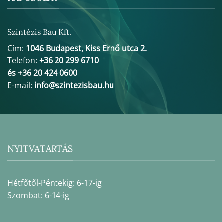
Szintézis Bau Kft.
Cím:
1046 Budapest, Kiss Ernő utca 2.
Telefon:
+36 20 299 6710
és +36 20 424 0600
E-mail:
info@szintezisbau.hu
NYITVATARTÁS
Hétfőtől-Péntekig: 6-17-ig
Szombat: 6-14-ig