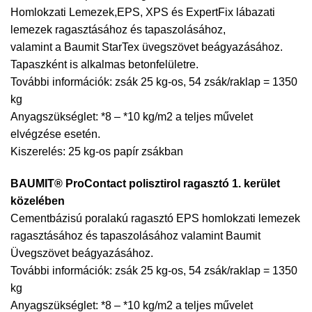
Homlokzati Lemezek,EPS, XPS és ExpertFix lábazati
lemezek ragasztásához és tapaszolásához,
valamint a Baumit StarTex üvegszövet beágyazásához.
Tapaszként is alkalmas betonfelületre.
További információk: zsák 25 kg-os, 54 zsák/raklap = 1350
kg
Anyagszükséglet: *8 – *10 kg/m2 a teljes művelet
elvégzése esetén.
Kiszerelés: 25 kg-os papír zsákban
BAUMIT® ProContact polisztirol ragasztó 1. kerület
közelében
Cementbázisú poralakú ragasztó EPS homlokzati lemezek
ragasztásához és tapaszolásához valamint Baumit
Üvegszövet beágyazásához.
További információk: zsák 25 kg-os, 54 zsák/raklap = 1350
kg
Anyagszükséglet: *8 – *10 kg/m2 a teljes művelet