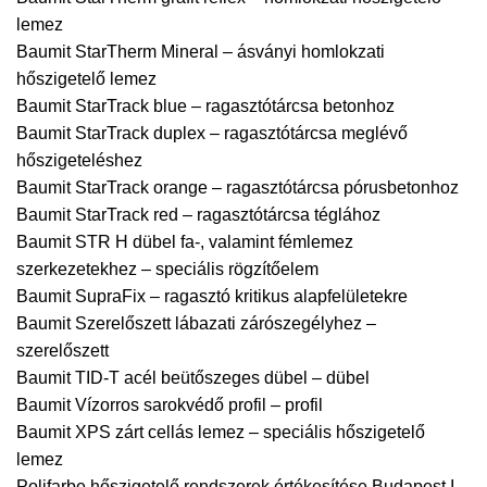
lemez
Baumit StarTherm Mineral – ásványi homlokzati
hőszigetelő lemez
Baumit StarTrack blue – ragasztótárcsa betonhoz
Baumit StarTrack duplex – ragasztótárcsa meglévő
hőszigeteléshez
Baumit StarTrack orange – ragasztótárcsa pórusbetonhoz
Baumit StarTrack red – ragasztótárcsa téglához
Baumit STR H dübel fa-, valamint fémlemez
szerkezetekhez – speciális rögzítőelem
Baumit SupraFix – ragasztó kritikus alapfelületekre
Baumit Szerelőszett lábazati zárószegélyhez –
szerelőszett
Baumit TID-T acél beütőszeges dübel – dübel
Baumit Vízorros sarokvédő profil – profil
Baumit XPS zárt cellás lemez – speciális hőszigetelő
lemez
Polifarbe hőszigetelő rendszerek értékesítése Budapest I.