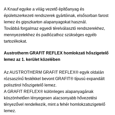
A Knauf egyike a világ vezető építőanyag és
épületszerkezeti rendszerek gyártóinak, elsősorban farost
lemez és gipszkarton alapanyagokat használ.
Továbbá forgalmaz egyedi térelválasztó rendszerekhez,
mennyezetekhez és padlózathoz szükséges egyéb
tartozékokat.
Austrotherm GRAFIT REFLEX homlokzati hőszigetelő
lemez az 1. kerület közelében
Az AUSTROTHERM GRAFIT REFLEX® egyik oldalán
rózsaszínű festékkel bevont GRAFIT® típusú expandált
polisztirol hőszigetelő lemez.
A GRAFIT REFLEX® különleges alapanyagának
köszönhetően lényegesen alacsonyabb hővezetési
tényezővel rendelkezik, mint a fehér homlokzatszigetelő
lemez.