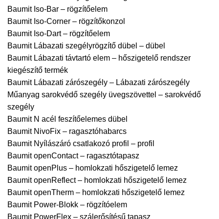
Baumit Iso-Bar – rögzítőelem
Baumit Iso-Corner – rögzítőkonzol
Baumit Iso-Dart – rögzítőelem
Baumit Lábazati szegélyrögzítő dübel – dübel
Baumit Lábazati távtartó elem – hőszigetelő rendszer
kiegészítő termék
Baumit Lábazati zárószegély – Lábazati zárószegély
Műanyag sarokvédő szegély üvegszövettel – sarokvédő
szegély
Baumit N acél feszítőelemes dübel
Baumit NivoFix – ragasztóhabarcs
Baumit Nyílászáró csatlakozó profil – profil
Baumit openContact – ragasztótapasz
Baumit openPlus – homlokzati hőszigetelő lemez
Baumit openReflect – homlokzati hőszigetelő lemez
Baumit openTherm – homlokzati hőszigetelő lemez
Baumit Power-Blokk – rögzítóelem
Baumit PowerFlex – szálerősítésű tapasz