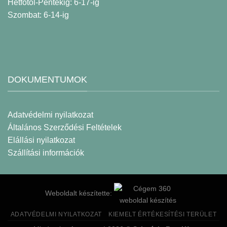
Hétfőtől-Péntekig: 6-17-ig
Szombat: 6-14-ig
DOKUMENTUMOK
Adatvédelmi nyilatkozat
Általános Szerződési Feltételek
Elállási nyilatkozat
Szállítási információk
Weboldalt készítette:
ADATVÉDELMI NYILATKOZAT
KIEMELT ÉRTÉKESÍTÉSI TERÜLET