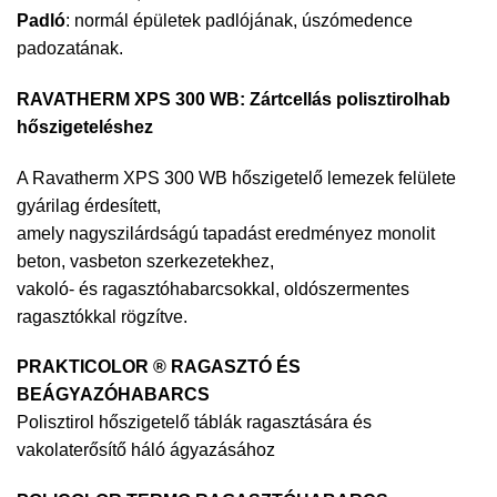
Padló
: normál épületek padlójának, úszómedence
padozatának.
RAVATHERM XPS 300 WB:
Zártcellás polisztirolhab
hőszigeteléshez
A Ravatherm XPS 300 WB hőszigetelő lemezek felülete
gyárilag érdesített,
amely nagyszilárdságú tapadást eredményez monolit
beton, vasbeton szerkezetekhez,
vakoló- és ragasztóhabarcsokkal, oldószermentes
ragasztókkal rögzítve.
PRAKTICOLOR ® RAGASZTÓ ÉS
BEÁGYAZÓHABARCS
Polisztirol hőszigetelő táblák ragasztására és
vakolaterősítő háló ágyazásához