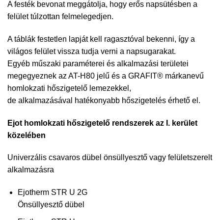
A festék bevonat meggátolja, hogy erős napsütésben a
felület túlzottan felmelegedjen.
A táblák festetlen lapját kell ragasztóval bekenni, így a
világos felület vissza tudja verni a napsugarakat.
Egyéb műszaki paraméterei és alkalmazási területei
megegyeznek az AT-H80 jelű és a GRAFIT® márkanevű
homlokzati hőszigetelő lemezekkel,
de alkalmazásával hatékonyabb hőszigetelés érhető el.
Ejot homlokzati hőszigetelő rendszerek az I. kerület
közelében
Univerzális csavaros dübel önsüllyesztő vagy felületszerelt
alkalmazásra
Ejotherm STR U 2G
Önsüllyesztő dübel