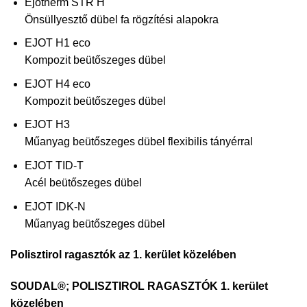
Ejotherm STR H
Önsüllyesztő dübel
fa rögzítési alapokra
EJOT H1 eco
Kompozit beütőszeges dübel
EJOT H4 eco
Kompozit beütőszeges dübel
EJOT H3
Műanyag beütőszeges dübel
flexibilis tányérral
EJOT TID-T
Acél beütőszeges dübel
EJOT IDK-N
Műanyag beütőszeges dübel
Polisztirol ragasztók az 1. kerület közelében
SOUDAL®; POLISZTIROL RAGASZTÓK 1. kerület
közelében