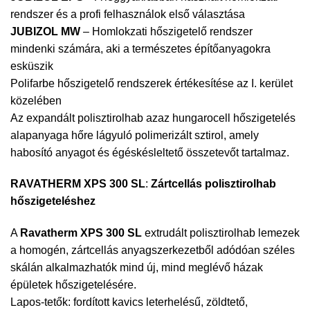
rendszer és a profi felhasználok első választása
JUBIZOL MW
– Homlokzati hőszigetelő rendszer
mindenki számára, aki a természetes építőanyagokra
esküszik
Polifarbe hőszigetelő rendszerek értékesítése az I. kerület
közelében
Az expandált polisztirolhab azaz hungarocell hőszigetelés
alapanyaga hőre lágyuló polimerizált sztirol, amely
habosító anyagot és égéskésleltető összetevőt tartalmaz.
RAVATHERM XPS 300 SL
:
Zártcellás polisztirolhab
hőszigeteléshez
A
Ravatherm XPS 300 SL
extrudált polisztirolhab lemezek
a homogén, zártcellás anyagszerkezetből adódóan széles
skálán alkalmazhatók mind új, mind meglévő házak
épületek hőszigetelésére.
Lapos-tetők: fordított kavics leterhelésű, zöldtető,