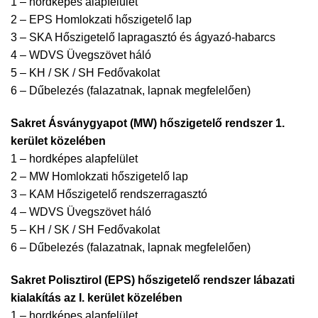
1 – hordképes alapfelület
2 – EPS Homlokzati hőszigetelő lap
3 – SKA Hőszigetelő lapragasztó és ágyazó-habarcs
4 – WDVS Üvegszövet háló
5 – KH / SK / SH Fedővakolat
6 – Dűbelezés (falazatnak, lapnak megfelelően)
Sakret Ásványgyapot (MW) hőszigetelő rendszer 1.
kerület közelében
1 – hordképes alapfelület
2 – MW Homlokzati hőszigetelő lap
3 – KAM Hőszigetelő rendszerragasztó
4 – WDVS Üvegszövet háló
5 – KH / SK / SH Fedővakolat
6 – Dűbelezés (falazatnak, lapnak megfelelően)
Sakret Polisztirol (EPS) hőszigetelő rendszer lábazati
kialakítás az I. kerület közelében
1 – hordképes alapfelület