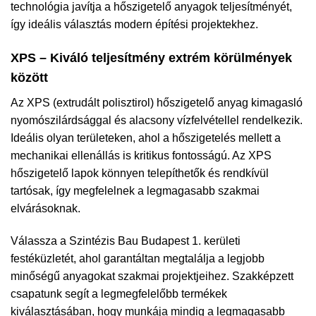
technológia javítja a hőszigetelő anyagok teljesítményét,
így ideális választás modern építési projektekhez.
XPS – Kiváló teljesítmény extrém körülmények
között
Az XPS (extrudált polisztirol) hőszigetelő anyag kimagasló
nyomószilárdsággal és alacsony vízfelvétellel rendelkezik.
Ideális olyan területeken, ahol a hőszigetelés mellett a
mechanikai ellenállás is kritikus fontosságú. Az XPS
hőszigetelő lapok könnyen telepíthetők és rendkívül
tartósak, így megfelelnek a legmagasabb szakmai
elvárásoknak.
Válassza a Szintézis Bau Budapest 1. kerületi
festéküzletét, ahol garantáltan megtalálja a legjobb
minőségű anyagokat szakmai projektjeihez. Szakképzett
csapatunk segít a legmegfelelőbb termékek
kiválasztásában, hogy munkája mindig a legmagasabb