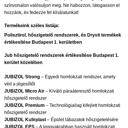
színvonalon valósuljon meg. Ne habozzon, látogasson el
hozzánk, és fedezze fel kínálatunkat!
Termékeink széles listája:
Polisztirol, hőszigetelő rendszerek, és Dryvit termékek
értékesítése Budapest 1. kerületben
Jub hőszigetelő rendszerek értékesítése Budapest 1.
kerület közelében
JUBIZOL Strong
– Egyedi homlokzati rendszer, amely
véd a jégesőtől
JUBIZOL Micro Air
– Kiváló páraáteresztő homlokzati
hőszigetelő rendszer
JUBIZOL Premium
– Technológiailag kifejlett homlokzati
hőszigetelő rendszer
JUBIZOL Kulirplast
– Épület lábazatok hőszigetelésére
JUBIZOL EPS
– A leggyakrabban használt homlokzati