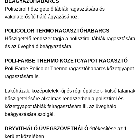
BEÁGYAZÓHABARCS
Polisztirol hőszigetelő táblák ragasztására és
vakolaterősítő háló ágyazásához.
POLICOLOR TERMO RAGASZTÓHABARCS
Hőszigetelő rendszer tagja a polisztirol táblák ragasztására
és az üvegháló beágyazására.
POLI-FARBE THERMO KÖZETGYAPOT RAGASZTÓ
Poli-Farbe Policolor Thermo ragasztóhabarcs kőzetgyapot
ragasztására is.
Lakóházak, középületek -új és régi épületek- külső falainak
hőszigetelésére alkalmas rendszerben a polisztirol és
kőzetgyapot táblák felragasztására ill. az üvegháló
beágyazására szolgál.
DRYVITHÁLÓ-ÜVEGSZÖVETHÁLÓ
értékesítése az 1.
kerület közelében