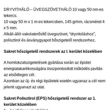
DRYVITHÁLÓ – ÜVEGSZÖVETHÁLÓ 10 vagy 50 nm-es
tekercs.
10 vagy 50 m x 1 m-es tekercsben, 145 gr/nm, rácsméret 4
x 5 mm.
Alkáli-álló vakolaterősítő üvegszövet, “dryvitoláshoz”,
polisztirol és ásványgyapot hőszigetelő rendszerhez.
Sakret hőszigetelő rendszerek az I. kerület közelében
A homlokzatszigetelések gyártása során az épület
energiatakarékosságára összpontosított működés-javítás
az elsődleges cél.
Azonban az új- és régi épületek esetén ugyanaz a cél nem
jelenti ugyanazt az utat.
Sakret Polisztirol (EPS) hőszigetelő rendszer az 1.
kerület közelében