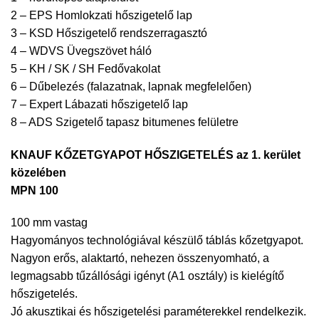
2 – EPS Homlokzati hőszigetelő lap
3 – KSD Hőszigetelő rendszerragasztó
4 – WDVS Üvegszövet háló
5 – KH / SK / SH Fedővakolat
6 – Dűbelezés (falazatnak, lapnak megfelelően)
7 – Expert Lábazati hőszigetelő lap
8 – ADS Szigetelő tapasz bitumenes felületre
KNAUF KŐZETGYAPOT HŐSZIGETELÉS az 1. kerület
közelében
MPN 100
100 mm vastag
Hagyományos technológiával készülő táblás kőzetgyapot.
Nagyon erős, alaktartó, nehezen összenyomható, a
legmagsabb tűzállósági igényt (A1 osztály) is kielégítő
hőszigetelés.
Jó akusztikai és hőszigetelési paraméterekkel rendelkezik.