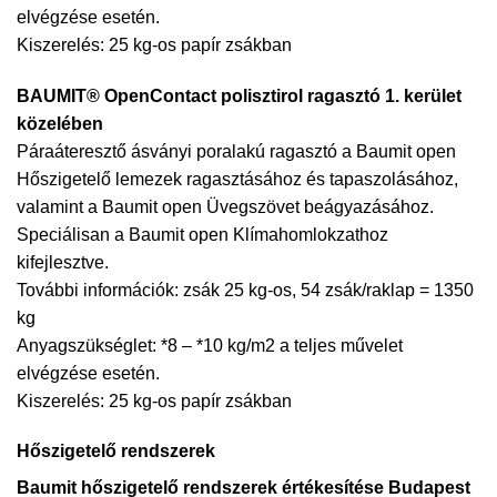
elvégzése esetén.
Kiszerelés: 25 kg-os papír zsákban
BAUMIT® OpenContact polisztirol ragasztó 1. kerület
közelében
Páraáteresztő ásványi poralakú ragasztó a Baumit open
Hőszigetelő lemezek ragasztásához és tapaszolásához,
valamint a Baumit open Üvegszövet beágyazásához.
Speciálisan a Baumit open Klímahomlokzathoz
kifejlesztve.
További információk: zsák 25 kg-os, 54 zsák/raklap = 1350
kg
Anyagszükséglet: *8 – *10 kg/m2 a teljes művelet
elvégzése esetén.
Kiszerelés: 25 kg-os papír zsákban
Hőszigetelő rendszerek
Baumit hőszigetelő rendszerek értékesítése Budapest