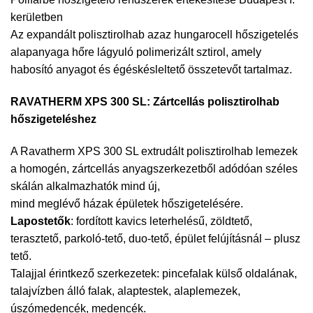
kerületben
Az expandált polisztirolhab azaz hungarocell hőszigetelés
alapanyaga hőre lágyuló polimerizált sztirol, amely
habosító anyagot és égéskésleltető összetevőt tartalmaz.
RAVATHERM XPS 300 SL:
Zártcellás polisztirolhab
hőszigeteléshez
A Ravatherm XPS 300 SL extrudált polisztirolhab lemezek
a homogén, zártcellás anyagszerkezetből adódóan széles
skálán alkalmazhatók mind új,
mind meglévő házak épületek hőszigetelésére.
Lapostetők
: fordított kavics leterhelésű, zöldtető,
terasztető, parkoló-tető, duo-tető, épület felújításnál – plusz
tető.
Talajjal érintkező szerkezetek: pincefalak külső oldalának,
talajvízben álló falak, alaptestek, alaplemezek,
úszómedencék, medencék.