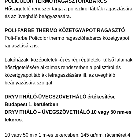
POLICOLOR TERMO RAGASZTÓHABARCS
Hőszigetelő rendszer tagja a polisztirol táblák ragasztására
és az üvegháló beágyazására.
POLI-FARBE THERMO KÖZETGYAPOT RAGASZTÓ
Poli-Farbe Policolor thermo ragasztóhabarcs kőzetgyapot
ragasztására is.
Lakóházak, középületek -új és régi épületek- külső falainak
hőszigetelésére alkalmas rendszerben a polisztirol és
közertgyapot táblák felragasztására ill. az üvegháló
beágyazására szolgál.
DRYVITHÁLÓ-ÜVEGSZÖVETHÁLÓ értékesítése
Budapest 1. kerületben
DRYVITHÁLÓ – ÜVEGSZÖVETHÁLÓ 10 vagy 50 nm-es
tekercs.
10 vagy 50 m x 1 m-es tekercsben, 145 gr/nm, rácsméret 4