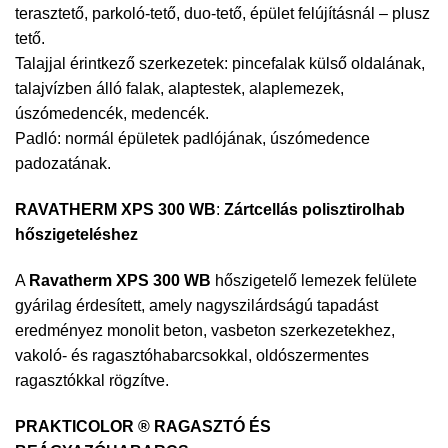
terasztető, parkoló-tető, duo-tető, épület felújításnál – plusz
tető.
Talajjal érintkező szerkezetek: pincefalak külső oldalának,
talajvízben álló falak, alaptestek, alaplemezek,
úszómedencék, medencék.
Padló: normál épületek padlójának, úszómedence
padozatának.
RAVATHERM XPS 300 WB
:
Zártcellás polisztirolhab
hőszigeteléshez
A
Ravatherm XPS 300 WB
hőszigetelő lemezek felülete
gyárilag érdesített, amely nagyszilárdságú tapadást
eredményez monolit beton, vasbeton szerkezetekhez,
vakoló- és ragasztóhabarcsokkal, oldószermentes
ragasztókkal rögzítve.
PRAKTICOLOR ® RAGASZTÓ ÉS