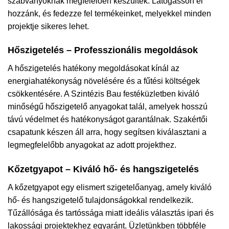
szabványoknak megfelelően készültek. Látogasson el
hozzánk, és fedezze fel termékeinket, melyekkel minden
projektje sikeres lehet.
Hőszigetelés – Professzionális megoldások
A hőszigetelés hatékony megoldásokat kínál az
energiahatékonyság növelésére és a fűtési költségek
csökkentésére. A Szintézis Bau festéküzletben kiváló
minőségű hőszigetelő anyagokat talál, amelyek hosszú
távú védelmet és hatékonyságot garantálnak. Szakértői
csapatunk készen áll arra, hogy segítsen kiválasztani a
legmegfelelőbb anyagokat az adott projekthez.
Kőzetgyapot – Kiváló hő- és hangszigetelés
A kőzetgyapot egy elismert szigetelőanyag, amely kiváló
hő- és hangszigetelő tulajdonságokkal rendelkezik.
Tűzállósága és tartóssága miatt ideális választás ipari és
lakossági projektekhez egyaránt. Üzletünkben többféle