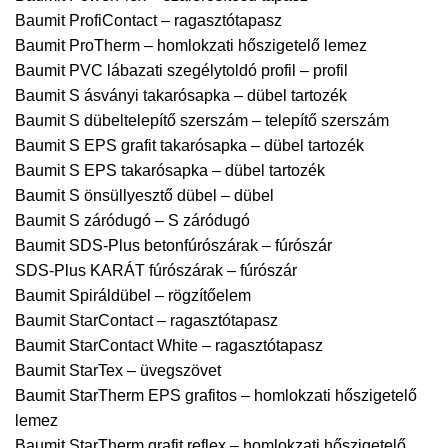
Baumit ProfiContact – ragasztótapasz
Baumit ProTherm – homlokzati hőszigetelő lemez
Baumit PVC lábazati szegélytoldó profil – profil
Baumit S ásványi takarósapka – dübel tartozék
Baumit S dübeltelepítő szerszám – telepítő szerszám
Baumit S EPS grafit takarósapka – dübel tartozék
Baumit S EPS takarósapka – dübel tartozék
Baumit S önsüllyesztő dübel – dübel
Baumit S záródugó – S záródugó
Baumit SDS-Plus betonfúrószárak – fúrószár
SDS-Plus KARÁT fúrószárak – fúrószár
Baumit Spiráldübel – rögzítőelem
Baumit StarContact – ragasztótapasz
Baumit StarContact White – ragasztótapasz
Baumit StarTex – üvegszövet
Baumit StarTherm EPS grafitos – homlokzati hőszigetelő
lemez
Baumit StarTherm grafit reflex – homlokzati hőszigetelő