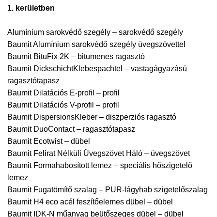
1. kerületben
Alumínium sarokvédő szegély – sarokvédő szegély
Baumit Alumínium sarokvédő szegély üvegszövettel
Baumit BituFix 2K – bitumenes ragasztó
Baumit DickschichtKlebespachtel – vastagágyazású
ragasztótapasz
Baumit Dilatációs E-profil – profil
Baumit Dilatációs V-profil – profil
Baumit DispersionsKleber – diszperziós ragasztó
Baumit DuoContact – ragasztótapasz
Baumit Ecotwist – dübel
Baumit Felirat Nélküli Üvegszövet Háló – üvegszövet
Baumit Formahabosított lemez – speciális hőszigetelő
lemez
Baumit Fugatömítő szalag – PUR-lágyhab szigetelőszalag
Baumit H4 eco acél feszítőelemes dübel – dübel
Baumit IDK-N műanyag beütőszeges dübel – dübel