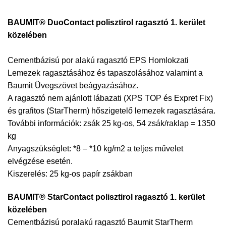
BAUMIT® DuoContact polisztirol ragasztó 1. kerület
közelében
Cementbázisú por alakú ragasztó EPS Homlokzati
Lemezek ragasztásához és tapaszolásához valamint a
Baumit Üvegszövet beágyazásához.
A ragasztó nem ajánlott lábazati (XPS TOP és Expret Fix)
és grafitos (StarTherm) hőszigetelő lemezek ragasztására.
További információk: zsák 25 kg-os, 54 zsák/raklap = 1350
kg
Anyagszükséglet: *8 – *10 kg/m2 a teljes művelet
elvégzése esetén.
Kiszerelés: 25 kg-os papír zsákban
BAUMIT® StarContact polisztirol ragasztó 1. kerület
közelében
Cementbázisú poralakú ragasztó Baumit StarTherm