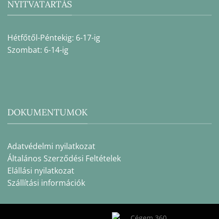
NYITVATARTÁS
Hétfőtől-Péntekig: 6-17-ig
Szombat: 6-14-ig
DOKUMENTUMOK
Adatvédelmi nyilatkozat
Általános Szerződési Feltételek
Elállási nyilatkozat
Szállítási információk