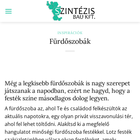
Skip
to
content
INSPIRÁCIÓK
Fürdőszobák
Még a legkisebb fürdőszobák is nagy szerepet
játszanak a napodban, ezért ne hagyd, hogy a
festék színe másodlagos dolog legyen.
A fürdőszoba az, ahol Te és családod felkészültök az
aktuális napotokra, egy olyan privát visszavonulási tér,
ahol fel lehet töltődni. Alakítsd ki a megfelelő
hangulatot minőségi fürdőszoba festékkel. Lotz festék
szaküzletünkben válasz olyan festékeket, amely