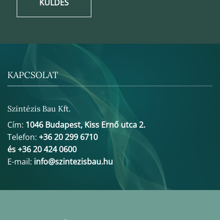
KÜLDÉS
KAPCSOLAT
Szintézis Bau Kft.
Cím:
1046 Budapest, Kiss Ernő utca 2.
Telefon:
+36 20 299 6710
és +36 20 424 0600
E-mail:
info@szintezisbau.hu