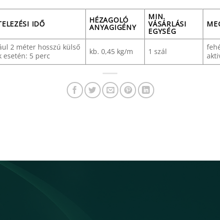
MIN.
HÉZAGOLÓ
TELEZÉSI IDŐ
VÁSÁRLÁSI
ME
ANYAGIGÉNY
EGYSÉG
ául 2 méter hosszú külső
fehé
kb. 0,45 kg/m
1 szál
k esetén: 5 perc
akt