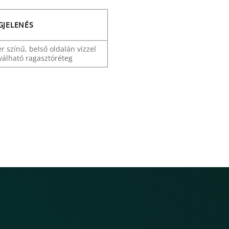
GJELENÉS
r színű, belső oldalán vízzel
iválható ragasztóréteg