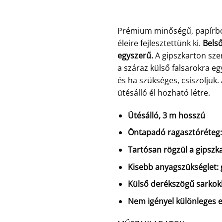
Prémium minőségű, papírbor
éleire fejlesztettünk ki.
Belső
egyszerű.
A gipszkarton sze
a száraz külső falsarokra eg
és ha szükséges, csiszoljuk
ütésálló él hozható létre.
Ütésálló, 3 m hosszú
Öntapadó ragasztóréteg:
Tartósan rögzül a gipsz
Kisebb anyagszükséglet: 
Külső derékszögű sarkok
Nem igényel különleges 