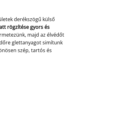
ületek derékszögű külső
att rögzítése gyors és
ermetezünk, majd az élvédőt
édőre glettanyagot simítunk
önösen szép, tartós és