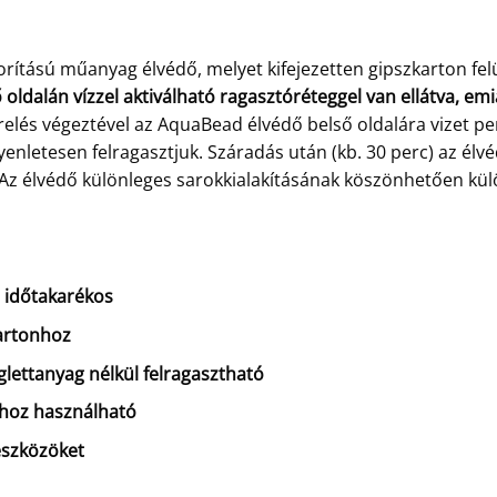
ítású műanyag élvédő, melyet kifejezetten gipszkarton fel
 oldalán vízzel aktiválható ragasztóréteggel van ellátva, emi
relés végeztével az AquaBead élvédő belső oldalára vizet p
yenletesen felragasztjuk. Száradás után (kb. 30 perc) az élv
. Az élvédő különleges sarokkialakításának köszönhetően kül
 időtakarékos
kartonhoz
glettanyag nélkül felragasztható
hoz használható
eszközöket