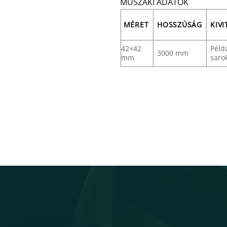
MŰSZAKI ADATOK
MÉRET
HOSSZÚSÁG
KIVI
42×42
Péld
3000 mm
mm
saro